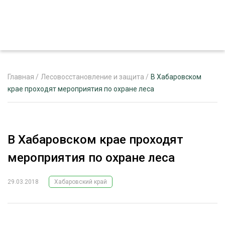
Главная
/
Лесовосстановление и защита
/
В Хабаровском
крае проходят мероприятия по охране леса
ЖУРНАЛ «ЛЕСНОЙ КОМПЛЕКС»
О ПРОЕКТЕ
В Хабаровском крае проходят
РЕКЛАМОДАТЕЛЯМ
мероприятия по охране леса
29.03.2018
Хабаровский край
ЛЕСНОЕ ХОЗЯЙСТВО
ЭКСПЕРТНОЕ МНЕНИЕ
ЛЕСОЗАГОТОВКА