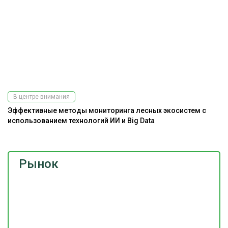
В центре внимания
Эффективные методы мониторинга лесных экосистем с
Ра
использованием технологий ИИ и Big Data
э
Рынок