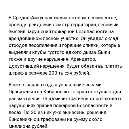
ОБРАБОТКА ДРЕВЕСИНЫ
В Средне-Амгуньском участковом лесничестве,
ЦИФРОВАЯ СРЕДА
РУБРИКИ
проводя рейдовый осмотр территории, лесничий
БИОЭНЕРГЕТИКА
выявил нарушения пожарной безопасности на
ТЕМАТИЧЕСКИЕ ПРОЕКТЫ
арендованном лесном участке. Он увидел склад
ЛЕСОВОССТАНОВЛЕНИЕ И ЗАЩИТА
отходов лесопиления и горящие опилки, которые
ЛОГИСТИКА
выделяли клубы густого едкого дыма. Были
ПОДБОРКИ СТАТЕЙ
также и другие нарушения. Арендатор,
ПРОИЗВОДСТВО ДРЕВЕСНЫХ ПЛИТ
допустивший нарушения, будет обязан выплатить
ЦБП
штраф в размере 200 тысяч рублей.
Всего с начала года в управление лесами
КОМПЛЕКСНАЯ ПЕРЕРАБОТКА
Правительства Хабаровского края поступило для
ЛЕСОПИЛЕНИЕ
рассмотрения 73 административных протокола о
нарушениях правил пожарной безопасности в
ДЕРЕВЯННОЕ ДОМОСТРОЕНИЕ
лесах. По 20 из них уже вынесены решения.
БЕЗОПАСНОЕ ПРОИЗВОДСТВО
Виновники оштрафованы на сумму около
миллиона рублей.
СОРТИРОВКА ДРЕВЕСИНЫ