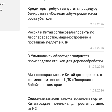
еет
Кредиторы требуют запустить процедуру
ке
банкротства «Соликамскбумпрома» из-за
роста убытков
2.08.2026
Россия и Китай согласовали проекты по
лесопереработке, машиностроению и
поставкам пеллет в КНР
4.08.2026
В Ульяновской области расширяется
производство станков для деревообработки
31.07.2026
Минвостокразвития и Китай договорились о
совместном плане по ЦПК «Полярная» в
Забайкальском крае
1.08.2026
Снижение запасов пиломатериалов в портах
Китая создаёт потенциал для роста поставок
из РФ