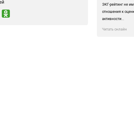
ей
ЭКГ-рейтинг не им
отношения к оцен
активности...
Читать онлайн