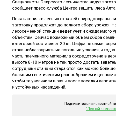
Специалисты Озерского лесничества ведут загото
ЛЕСОВОССТАНОВЛЕНИЕ И ЗАЩИТА
СУШКА ДР
сообщает пресс-служба Центра защиты леса Алта
ЛОГИСТИКА
МЕБЕЛЬНОЕ 
Пока в копилке лесных стражей природоохраны ли
ПРОИЗВОДСТВО ДРЕВЕСНЫХ ПЛИТ
заготовку продолжат до полного сбора урожая. На
лесосеменной станции ведёт учёт и ожидаемого 
ЦБП
объектам. Сейчас возможный объём сбора семян
категорией составляет 20 кг. Цифра не самая серь
стали неблагоприятные погодные условия, и год 
ЭКСПЕРТНОЕ МНЕНИЕ
часть племенного материала сосредоточена в верх
высоте 8-10 метров не так просто достать заветны
сотрудники станции стараются как можно больше 
большим генетическим разнообразием и ценными
чтобы те увеличили в разы после посадки вероят
и устойчивых насаждений.
Подпишитесь на новостной т
"Лесной комплек