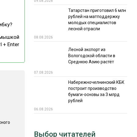
09.08.2026
РЫНКИ СБЫТА
Татарстан приготовил 6 млн
рублей на матподдержку
В УСЛОВИЯХ САНКЦИЙ
молодых специалистов
ибку?
лесной отрасли
 мышкой
08.08.2026
l + Enter
Лесной экспорт из
Вологодской области в
Среднюю Азию растёт
07.08.2026
ИТОГИ МЕРОПРИЯТИЙ
Набережночелнинский КБК
построит производство
бумаги-основы за 3 млрд
рублей
06.08.2026
сного
Выбор читателей