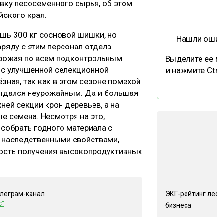
вку лесосеменного сырья, об этом
ЕВЕСИНЫ
РЫНОК
йского края.
ПРОИЗВОДСТВО
ТЕХНОЛОГИИ
шь 300 кг сосновой шишки, но
Нашли ош
ОТРАСЛЕВАЯ ДИСКУССИЯ
ряду с этим персонал отдела
урожая по всем подконтрольным
Выделите ее
 с улучшенной селекционной
и нажмите Ctr
ёзная, так как в этом сезоне помехой
выдался неурожайным. Да и большая
ней секции крон деревьев, а на
е семена. Несмотря на это,
КАЛЕНДАРЬ ВЫСТАВОК
собрать годного материала с
 наследственными свойствами,
ность получения высокопродуктивных
ЭКГ-рейтинг ле
елеграм-канал
с"
бизнеса