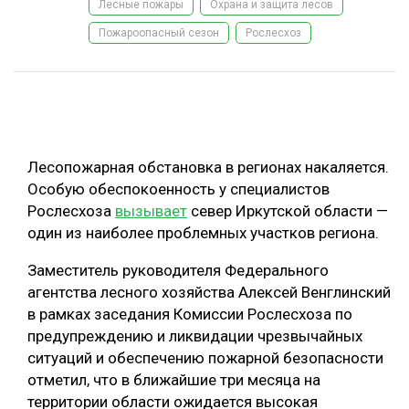
Лесные пожары
Охрана и защита лесов
ОБРАБОТКА ДРЕВЕСИНЫ
Пожароопасный сезон
Рослесхоз
ЦИФРОВАЯ СРЕДА
РУБРИКИ
БИОЭНЕРГЕТИКА
ТЕМАТИЧЕСКИЕ ПРОЕКТЫ
ЛЕСОВОССТАНОВЛЕНИЕ И ЗАЩИТА
ЛОГИСТИКА
Лесопожарная обстановка в регионах накаляется.
ПОДБОРКИ СТАТЕЙ
Особую обеспокоенность у специалистов
ПРОИЗВОДСТВО ДРЕВЕСНЫХ ПЛИТ
Рослесхоза
вызывает
север Иркутской области —
ЦБП
один из наиболее проблемных участков региона.
Заместитель руководителя Федерального
КОМПЛЕКСНАЯ ПЕРЕРАБОТКА
агентства лесного хозяйства Алексей Венглинский
ЛЕСОПИЛЕНИЕ
в рамках заседания Комиссии Рослесхоза по
предупреждению и ликвидации чрезвычайных
ДЕРЕВЯННОЕ ДОМОСТРОЕНИЕ
ситуаций и обеспечению пожарной безопасности
БЕЗОПАСНОЕ ПРОИЗВОДСТВО
отметил, что в ближайшие три месяца на
территории области ожидается высокая
СОРТИРОВКА ДРЕВЕСИНЫ