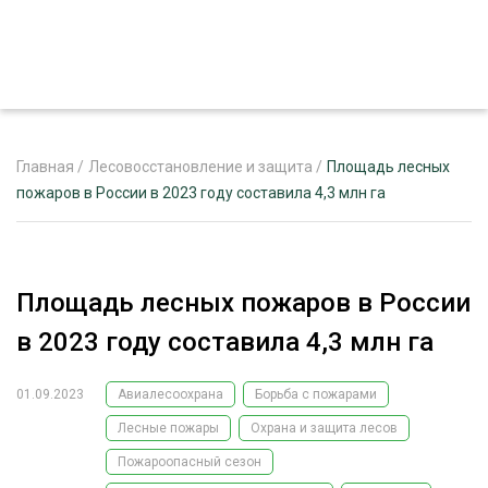
Главная
/
Лесовосстановление и защита
/
Площадь лесных
пожаров в России в 2023 году составила 4,3 млн га
ЖУРНАЛ «ЛЕСНОЙ КОМПЛЕКС»
О ПРОЕКТЕ
Площадь лесных пожаров в России
РЕКЛАМОДАТЕЛЯМ
в 2023 году составила 4,3 млн га
01.09.2023
Авиалесоохрана
Борьба с пожарами
Лесные пожары
Охрана и защита лесов
ЛЕСНОЕ ХОЗЯЙСТВО
ЭКСПЕРТНОЕ МНЕНИЕ
Пожароопасный сезон
ЛЕСОЗАГОТОВКА