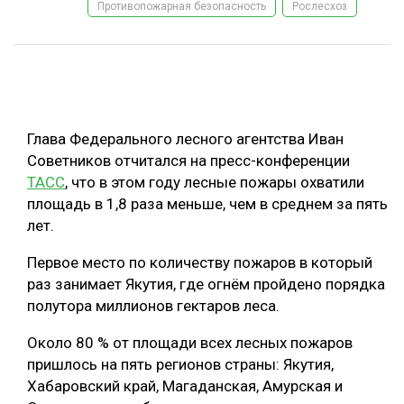
Противопожарная безопасность
Рослесхоз
ОБРАБОТКА ДРЕВЕСИНЫ
ЦИФРОВАЯ СРЕДА
РУБРИКИ
БИОЭНЕРГЕТИКА
ТЕМАТИЧЕСКИЕ ПРОЕКТЫ
ЛЕСОВОССТАНОВЛЕНИЕ И ЗАЩИТА
Глава Федерального лесного агентства Иван
ЛОГИСТИКА
Советников отчитался на пресс-конференции
ПОДБОРКИ СТАТЕЙ
ТАСС
, что в этом году лесные пожары охватили
ПРОИЗВОДСТВО ДРЕВЕСНЫХ ПЛИТ
площадь в 1,8 раза меньше, чем в среднем за пять
ЦБП
лет.
Первое место по количеству пожаров в который
КОМПЛЕКСНАЯ ПЕРЕРАБОТКА
раз занимает Якутия, где огнём пройдено порядка
ЛЕСОПИЛЕНИЕ
полутора миллионов гектаров леса.
ДЕРЕВЯННОЕ ДОМОСТРОЕНИЕ
Около 80 % от площади всех лесных пожаров
пришлось на пять регионов страны: Якутия,
БЕЗОПАСНОЕ ПРОИЗВОДСТВО
Хабаровский край, Магаданская, Амурская и
СОРТИРОВКА ДРЕВЕСИНЫ