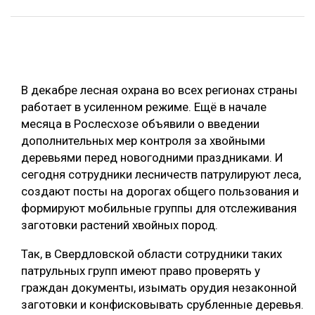
ОБРАБОТКА ДРЕВЕСИНЫ
ЦИФРОВАЯ СРЕДА
РУБРИКИ
БИОЭНЕРГЕТИКА
В декабре лесная охрана во всех регионах страны
ТЕМАТИЧЕСКИЕ ПРОЕКТЫ
ЛЕСОВОССТАНОВЛЕНИЕ И ЗАЩИТА
работает в усиленном режиме. Ещё в начале
ЛОГИСТИКА
месяца в Рослесхозе объявили о введении
ПОДБОРКИ СТАТЕЙ
дополнительных мер контроля за хвойными
ПРОИЗВОДСТВО ДРЕВЕСНЫХ ПЛИТ
деревьями перед новогодними праздниками. И
ЦБП
сегодня сотрудники лесничеств патрулируют леса,
создают посты на дорогах общего пользования и
формируют мобильные группы для отслеживания
КОМПЛЕКСНАЯ ПЕРЕРАБОТКА
заготовки растений хвойных пород.
ЛЕСОПИЛЕНИЕ
Так, в Свердловской области сотрудники таких
ДЕРЕВЯННОЕ ДОМОСТРОЕНИЕ
патрульных групп имеют право проверять у
БЕЗОПАСНОЕ ПРОИЗВОДСТВО
граждан документы, изымать орудия незаконной
заготовки и конфисковывать срубленные деревья.
СОРТИРОВКА ДРЕВЕСИНЫ