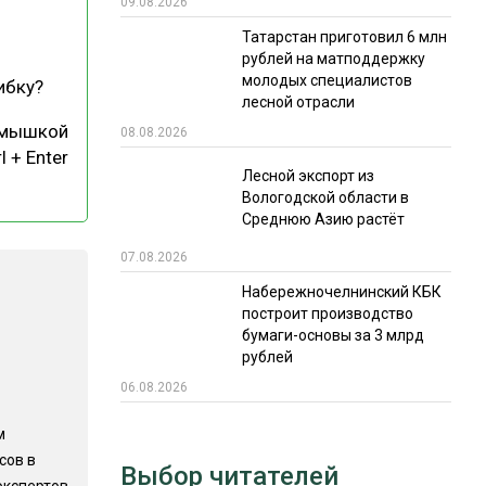
09.08.2026
РЫНКИ СБЫТА
Татарстан приготовил 6 млн
рублей на матподдержку
В УСЛОВИЯХ САНКЦИЙ
молодых специалистов
ибку?
лесной отрасли
 мышкой
08.08.2026
l + Enter
Лесной экспорт из
Вологодской области в
Среднюю Азию растёт
07.08.2026
ИТОГИ МЕРОПРИЯТИЙ
Набережночелнинский КБК
построит производство
бумаги-основы за 3 млрд
рублей
06.08.2026
м
сов в
Выбор читателей
экспертов