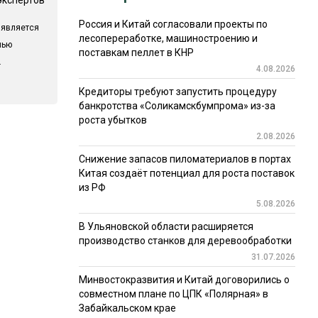
Россия и Китай согласовали проекты по
 является
лесопереработке, машиностроению и
лью
поставкам пеллет в КНР
.
4.08.2026
Кредиторы требуют запустить процедуру
банкротства «Соликамскбумпрома» из-за
роста убытков
2.08.2026
Снижение запасов пиломатериалов в портах
Китая создаёт потенциал для роста поставок
из РФ
5.08.2026
В Ульяновской области расширяется
производство станков для деревообработки
31.07.2026
Минвостокразвития и Китай договорились о
совместном плане по ЦПК «Полярная» в
Забайкальском крае