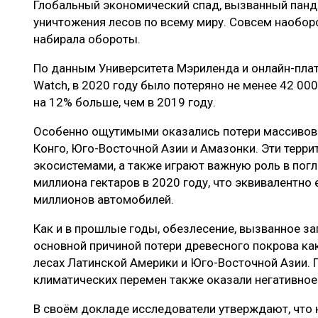
Глобальный экономический спад, вызванный панд
ЛЕСОВОССТАНОВЛЕНИЕ И ЗАЩИТА
СУШКА ДР
уничтожения лесов по всему миру. Совсем наоборо
ЛОГИСТИКА
МЕБЕЛЬНОЕ 
набирала обороты.
ПРОИЗВОДСТВО ДРЕВЕСНЫХ ПЛИТ
По данным Университета Мэриленда и онлайн-плат
Watch, в 2020 году было потеряно не менее 42 00
ЦБП
на 12% больше, чем в 2019 году.
Особенно ощутимыми оказались потери массивов 
ЭКСПЕРТНОЕ МНЕНИЕ
Конго, Юго-Восточной Азии и Амазонки. Эти терр
экосистемами, а также играют важную роль в погл
миллиона гектаров в 2020 году, что эквивалентн
миллионов автомобилей.
Как и в прошлые годы, обезлесение, вызванное з
основной причиной потери древесного покрова как
лесах Латинской Америки и Юго-Восточной Азии.
климатических перемен также оказали негативное 
В своём докладе исследователи утверждают, что