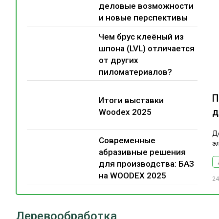
деловые возможности
и новые перспективы
Чем брус клеёный из
шпона (LVL) отличается
от других
пиломатериалов?
П
Итоги выставки
д
Woodex 2025
Д
Современные
э
абразивные решения
для производства: БАЗ
на WOODEX 2025
24
Деревообработка