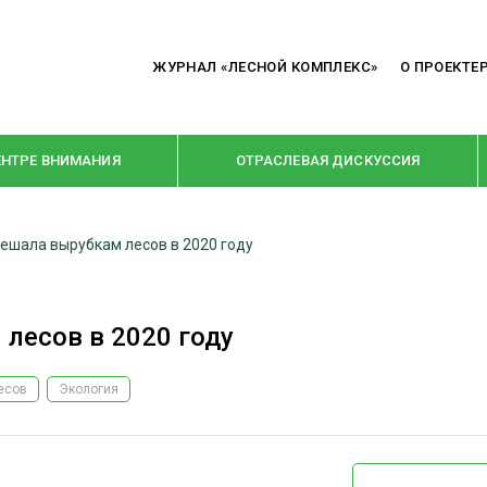
ЖУРНАЛ «ЛЕСНОЙ КОМПЛЕКС»
О ПРОЕКТЕ
ЕНТРЕ ВНИМАНИЯ
ОТРАСЛЕВАЯ ДИСКУССИЯ
ешала вырубкам лесов в 2020 году
РУБРИКИ
Я ПЕРЕРАБОТКА
НОВОСТИ
лесов в 2020 году
Е
КРУПНЫМ ПЛАНОМ
ОЕ ДОМОСТРОЕНИЕ
ВЗГЛЯД ИЗНУТРИ
есов
Экология
 ПРОИЗВОДСТВО
В ЦЕНТРЕ ВНИМАНИЯ
 ДРЕВЕСИНЫ
ПРЕДПРИЯТИЯ ЛПК