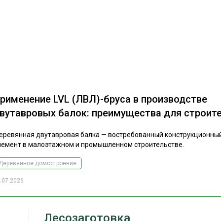
рименение LVL (ЛВЛ)-бруса в производстве
вутавровых балок: преимущества для строит
еревянная двутавровая балка — востребованный конструкционны
лемент в малоэтажном и промышленном строительстве.
Деревянное домостроение
.07.2026
Лесозаготовка