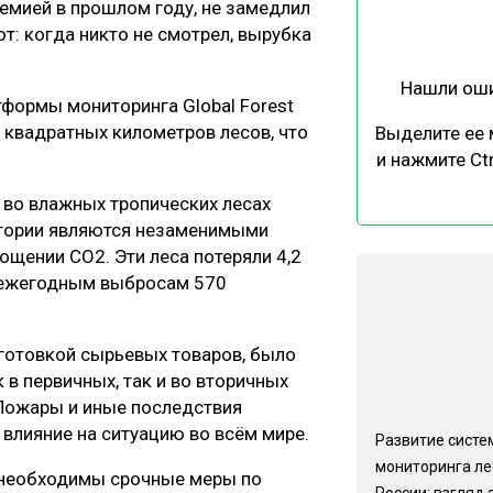
емией в прошлом году, не замедлил
ЕВЕСИНЫ
РЫНОК
т: когда никто не смотрел, вырубка
ПРОИЗВОДСТВО
ТЕХНОЛОГИИ
Нашли ош
ОТРАСЛЕВАЯ ДИСКУССИЯ
формы мониторинга Global Forest
0 квадратных километров лесов, что
Выделите ее
и нажмите Ctr
во влажных тропических лесах
итории являются незаменимыми
ощении CO2. Эти леса потеряли 4,2
КАЛЕНДАРЬ ВЫСТАВОК
о ежегодным выбросам 570
аготовкой сырьевых товаров, было
 в первичных, так и во вторичных
 Пожары и иные последствия
влияние на ситуацию во всём мире.
Развитие систе
мониторинга ле
 необходимы срочные меры по
России: взгляд 