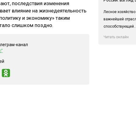
зают, последствия изменения
вает влияние на жизнедеятельность
Лесное хозяйство
политику и экономику» таким
важнейшей отрас
стало слишком поздно.
способствующей..
Читать онлайн
елеграм-канал
с"
ей