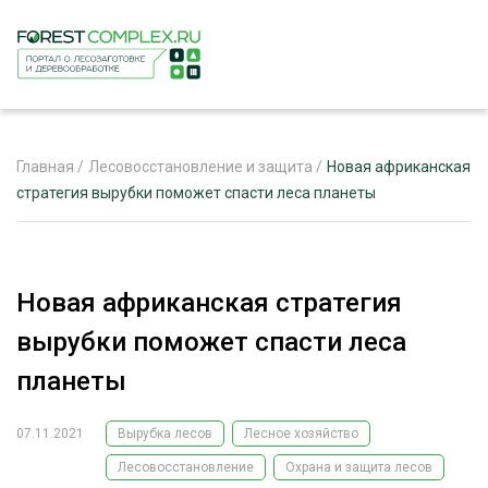
Главная
/
Лесовосстановление и защита
/
Новая африканская
стратегия вырубки поможет спасти леса планеты
ЖУРНАЛ «ЛЕСНОЙ КОМПЛЕКС»
О ПРОЕКТЕ
Новая африканская стратегия
РЕКЛАМОДАТЕЛЯМ
вырубки поможет спасти леса
планеты
07.11.2021
Вырубка лесов
Лесное хозяйство
ЛЕСНОЕ ХОЗЯЙСТВО
ЭКСПЕРТНОЕ МНЕНИЕ
Лесовосстановление
Охрана и защита лесов
ЛЕСОЗАГОТОВКА