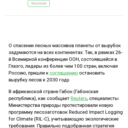
Экология
ОБРАБОТКА ДРЕВЕСИНЫ
ЦИФРОВАЯ СРЕДА
РУБРИКИ
БИОЭНЕРГЕТИКА
ТЕМАТИЧЕСКИЕ ПРОЕКТЫ
ЛЕСОВОССТАНОВЛЕНИЕ И ЗАЩИТА
О спасении лесных массивов планеты от вырубок
ЛОГИСТИКА
задумаются на всех континентах. Так, в рамках 26-
ПОДБОРКИ СТАТЕЙ
й Всемирной конференции ООН, состоявшейся в
ПРОИЗВОДСТВО ДРЕВЕСНЫХ ПЛИТ
Глазго, лидеры из более чем 100 стран, включая
ЦБП
Россию, пришли к
соглашению
остановить
вырубку лесов к 2030 году.
КОМПЛЕКСНАЯ ПЕРЕРАБОТКА
В африканской стране Габон (Габонская
ЛЕСОПИЛЕНИЕ
республика), как сообщает
Reuters
, специалисты
Министерства природы протестировали новую
ДЕРЕВЯННОЕ ДОМОСТРОЕНИЕ
программу лесозаготовок Reduced Impact Logging
БЕЗОПАСНОЕ ПРОИЗВОДСТВО
for Climate (RIL-C), учитывающую экологические
требования. Правильно подобранная стратегия
СОРТИРОВКА ДРЕВЕСИНЫ