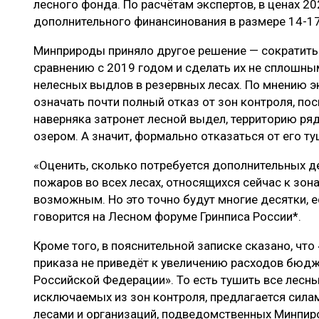
лесного фонда. По расчётам экспертов, в ценах 2
дополнительного финансинования в размере 14-17
Минприроды приняло другое решение — сократить 
сравнению с 2019 годом и сделать их не сплошным
нелесных выдлов в резервных лесах. По мнению эк
означать почти полный отказ от зон контроля, по
наверняка затронет лесной выдел, территорию ряд
озером. А значит, формально отказаться от его ту
«Оценить, сколько потребуется дополнительных д
пожаров во всех лесах, относящихся сейчас к зон
возможным. Но это точно будут многие десятки, е
говорится на Лесном форуме Гринписа России*.
Кроме того, в пояснительной записке сказано, что
приказа не приведёт к увеличению расходов бю
Российской Федерации». То есть тушить все лесны
исключаемых из зон контроля, предлагается сила
лесами и организаций, подведомственных Минпир