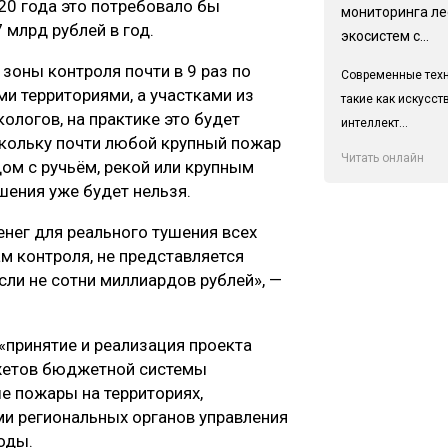
020 года это потребовало бы
мониторинга л
 млрд рублей в год.
экосистем с...
зоны контроля почти в 9 раз по
Современные техн
и территориями, а участками из
такие как искусс
ологов, на практике это будет
интеллект...
скольку почти любой крупный пожар
Читать онлайн
ом с ручьём, рекой или крупным
шения уже будет нельзя.
енег для реального тушения всех
ам контроля, не представляется
сли не сотни миллиардов рублей», —
 «принятие и реализация проекта
джетов бюджетной системы
е пожары на территориях,
ми региональных органов управления
оды.