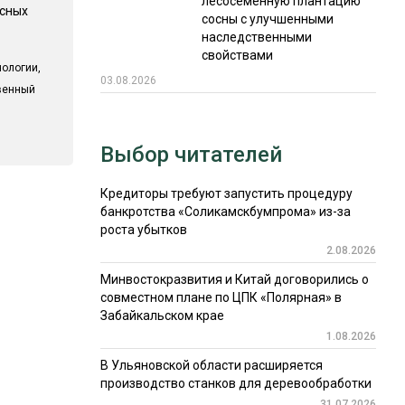
лесосеменную плантацию
есных
сосны с улучшенными
наследственными
свойствами
ологии,
03.08.2026
твенный
Выбор читателей
Кредиторы требуют запустить процедуру
банкротства «Соликамскбумпрома» из-за
роста убытков
2.08.2026
Минвостокразвития и Китай договорились о
совместном плане по ЦПК «Полярная» в
Забайкальском крае
1.08.2026
В Ульяновской области расширяется
производство станков для деревообработки
31.07.2026