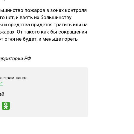
льшинство пожаров в зонах контроля
то нет, и взять их большинству
ы и средства придётся тратить или на
ожарах. От такого как бы сокращения
т огня не будет, и меньше гореть
территории РФ
елеграм-канал
с"
ей