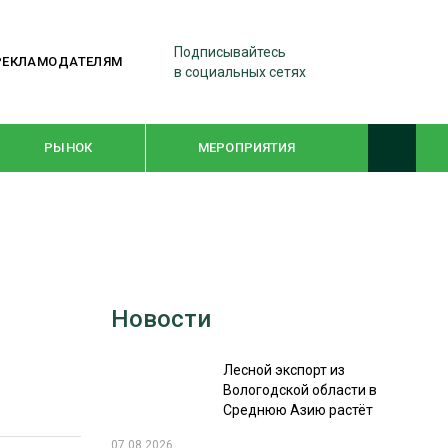
Подписывайтесь
РЕКЛАМОДАТЕЛЯМ
в социальных сетях
РЫНОК
МЕРОПРИЯТИЯ
ТЕМАТИЧЕСКИЕ ПРОЕКТЫ
ЛЕСДРЕВМАШ 2022
Новости
WOODEX-2021
Лесной экспорт из
ПОДБОРКИ СТАТЕЙ
Вологодской области в
Среднюю Азию растёт
СУШКА ДРЕВЕСИНЫ
07.08.2026