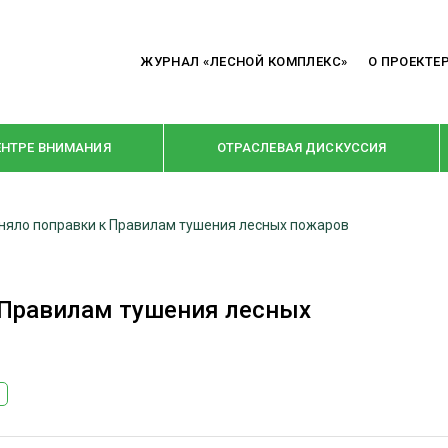
ЖУРНАЛ «ЛЕСНОЙ КОМПЛЕКС»
О ПРОЕКТЕ
ЕНТРЕ ВНИМАНИЯ
ОТРАСЛЕВАЯ ДИСКУССИЯ
яло поправки к Правилам тушения лесных пожаров
РУБРИКИ
Я ПЕРЕРАБОТКА
НОВОСТИ
 Правилам тушения лесных
Е
КРУПНЫМ ПЛАНОМ
ОЕ ДОМОСТРОЕНИЕ
ВЗГЛЯД ИЗНУТРИ
 ПРОИЗВОДСТВО
В ЦЕНТРЕ ВНИМАНИЯ
 ДРЕВЕСИНЫ
ПРЕДПРИЯТИЯ ЛПК