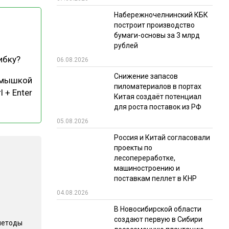
Набережночелнинский КБК
РЫНКИ СБЫТА
построит производство
В УСЛОВИЯХ САНКЦИЙ
бумаги-основы за 3 млрд
рублей
ибку?
06.08.2026
Снижение запасов
 мышкой
пиломатериалов в портах
l + Enter
Китая создаёт потенциал
для роста поставок из РФ
05.08.2026
ИТОГИ МЕРОПРИЯТИЙ
Россия и Китай согласовали
проекты по
лесопереработке,
машиностроению и
поставкам пеллет в КНР
04.08.2026
В Новосибирской области
создают первую в Сибири
методы