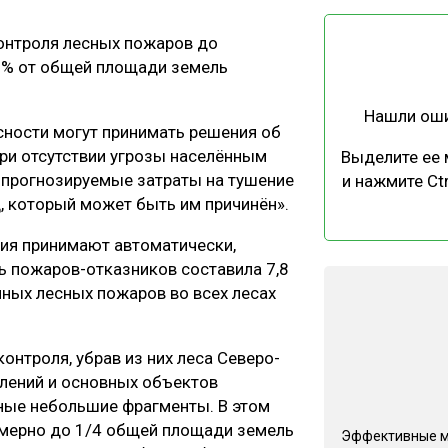
ЕВЕСИНЫ
РЫНОК
онтроля лесных пожаров до
ПРОИЗВОДСТВО
ТЕХНОЛОГИИ
45% от общей площади земель
ОТРАСЛЕВАЯ ДИСКУССИЯ
Нашли ош
сности могут принимать решения об
при отсутствии угрозы населённым
Выделите ее
а прогнозируемые затраты на тушение
и нажмите Ctr
 который может быть им причинён».
КАЛЕНДАРЬ ВЫСТАВОК
ния принимают автоматически,
дь пожаров-отказников составила 7,8
ных лесных пожаров во всех лесах
онтроля, убрав из них леса Северо-
елений и основных объектов
ные небольшие фрагменты. В этом
имерно до 1/4 общей площади земель
Эффективные 