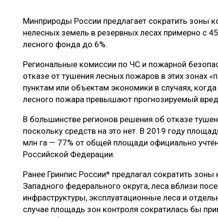
ЛЕСОВОССТАНОВЛЕНИЕ И ЗАЩИТА
СУШКА ДР
Минприроды России предлагает сократить зоны к
ЛОГИСТИКА
МЕБЕЛЬНОЕ 
нелесных земель в резервных лесах примерно с 
ПРОИЗВОДСТВО ДРЕВЕСНЫХ ПЛИТ
лесного фонда до 6%.
ЦБП
Региональные комиссии по ЧС и пожарной безопа
отказе от тушения лесных пожаров в этих зонах «
пунктам или объектам экономики в случаях, когд
ЭКСПЕРТНОЕ МНЕНИЕ
лесного пожара превышают прогнозируемый вред,
В большинстве регионов решения об отказе туше
поскольку средств на это нет. В 2019 году площа
млн га — 77% от общей площади официально учтён
Российской Федерации.
Ранее Гринпис России* предлагал сократить зоны к
Западного федерального округа, леса вблизи пос
инфраструктуры, эксплуатационные леса и отдель
случае площадь зон контроля сократилась бы пр