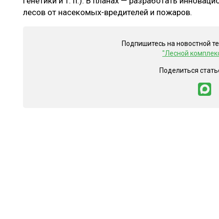
генетики и т. п.). В планах — разработать иннова
лесов от насекомых-вредителей и пожаров.
Подпишитесь на новостной т
"Лесной комплек
Поделиться стать