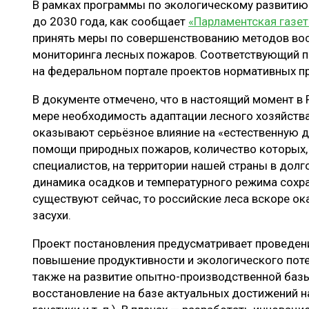
В рамках программы по экологическому развитию
ЛЕСОВОССТАНОВЛЕНИЕ И ЗАЩИТА
СУШКА ДР
до 2030 года, как сообщает
«Парламентская газет
ЛОГИСТИКА
МЕБЕЛЬНОЕ 
принять меры по совершенствованию методов вос
мониторинга лесных пожаров. Соответствующий п
ПРОИЗВОДСТВО ДРЕВЕСНЫХ ПЛИТ
на федеральном портале проектов нормативных п
ЦБП
В документе отмечено, что в настоящий момент в 
мере необходимость адаптации лесного хозяйств
оказывают серьёзное влияние на «естественную ди
ЭКСПЕРТНОЕ МНЕНИЕ
помощи природных пожаров, количество которых, 
специалистов, на территории нашей страны в долг
динамика осадков и температурного режима сохран
существуют сейчас, то российские леса вскоре ок
засухи.
Проект постановления предусматривает проведени
повышение продуктивности и экологического поте
также на развитие опытно-производственной баз
восстановление на базе актуальных достижений н