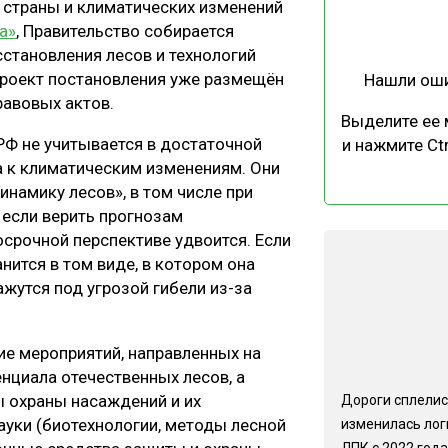
 страны и климатических изменений
ЕВЕСИНЫ
РЫНОК
а»
, Правительство собирается
ПРОИЗВОДСТВО
ТЕХНОЛОГИИ
становления лесов и технологий
роект постановления уже размещён
Нашли ош
ОТРАСЛЕВАЯ ДИСКУССИЯ
равовых актов.
Выделите ее
РФ не учитывается в достаточной
и нажмите Ctr
а к климатическим изменениям. Они
намику лесов», в том числе при
если верить прогнозам
осрочной перспективе удвоится. Если
КАЛЕНДАРЬ ВЫСТАВОК
ится в том виде, в котором она
ажутся под угрозой гибели из-за
е мероприятий, направленных на
нциала отечественных лесов, а
ы охраны насаждений и их
Дороги сплелис
ауки (биотехнологии, методы лесной
изменилась лог
ЛПК с 2022 года