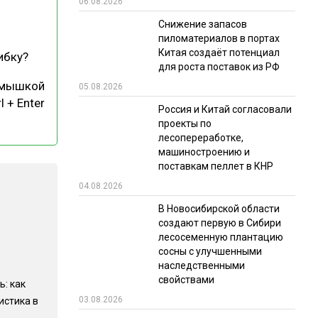
06.08.2026
РЫНКИ СБЫТА
Снижение запасов
пиломатериалов в портах
В УСЛОВИЯХ САНКЦИЙ
Китая создаёт потенциал
ибку?
для роста поставок из РФ
 мышкой
05.08.2026
l + Enter
Россия и Китай согласовали
проекты по
лесопереработке,
машиностроению и
поставкам пеллет в КНР
ИТОГИ МЕРОПРИЯТИЙ
04.08.2026
В Новосибирской области
создают первую в Сибири
лесосеменную плантацию
сосны с улучшенными
наследственными
свойствами
ь: как
03.08.2026
истика в