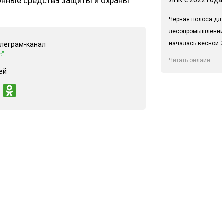
ционные средства защиты и охраны
Чёрная полоса дл
лесопромышленн
началась весной 2
елеграм-канал
с"
Читать онлайн
ей