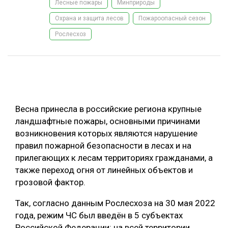
Лесные пожары
Минприроды
ОБРАБОТКА ДРЕВЕСИНЫ
Охрана и защита лесов
Пожароопасный сезон
ЦИФРОВАЯ СРЕДА
Рослесхоз
РУБРИКИ
БИОЭНЕРГЕТИКА
ТЕМАТИЧЕСКИЕ ПРОЕКТЫ
ЛЕСОВОССТАНОВЛЕНИЕ И ЗАЩИТА
ЛОГИСТИКА
ПОДБОРКИ СТАТЕЙ
ПРОИЗВОДСТВО ДРЕВЕСНЫХ ПЛИТ
Весна принесла в российские региона крупные
ландшафтные пожары, основными причинами
ЦБП
возникновения которых являются нарушение
правил пожарной безопасности в лесах и на
КОМПЛЕКСНАЯ ПЕРЕРАБОТКА
прилегающих к лесам территориях гражданами, а
также переход огня от линейных объектов и
ЛЕСОПИЛЕНИЕ
грозовой фактор.
ДЕРЕВЯННОЕ ДОМОСТРОЕНИЕ
Так, согласно данным Рослесхоза на 30 мая 2022
БЕЗОПАСНОЕ ПРОИЗВОДСТВО
года, режим ЧС был введён в 5 субъектах
СОРТИРОВКА ДРЕВЕСИНЫ
Российской Федерации: на всей территории