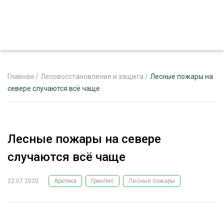
Главная
/
Лесовосстановление и защита
/
Лесные пожары на
севере случаются всё чаще
ЖУРНАЛ «ЛЕСНОЙ КОМПЛЕКС»
О ПРОЕКТЕ
Лесные пожары на севере
РЕКЛАМОДАТЕЛЯМ
случаются всё чаще
22.07.2020
Арктика
Гринпис
Лесные пожары
ЛЕСНОЕ ХОЗЯЙСТВО
ЭКСПЕРТНОЕ МНЕНИЕ
ЛЕСОЗАГОТОВКА