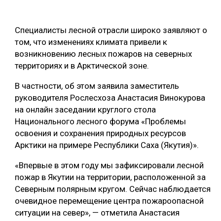
ОБРАБОТКА ДРЕВЕСИНЫ
Специалисты лесной отрасли широко заявляют о
ЦИФРОВАЯ СРЕДА
РУБРИКИ
том, что изменениях климата привели к
БИОЭНЕРГЕТИКА
возникновению лесных пожаров на северных
ТЕМАТИЧЕСКИЕ ПРОЕКТЫ
территориях и в Арктической зоне.
ЛЕСОВОССТАНОВЛЕНИЕ И ЗАЩИТА
ЛОГИСТИКА
В частности, об этом заявила заместитель
ПОДБОРКИ СТАТЕЙ
руководителя Рослесхоза Анастасия Винокурова
ПРОИЗВОДСТВО ДРЕВЕСНЫХ ПЛИТ
на онлайн заседании круглого стола
ЦБП
Национального лесного форума «Проблемы
освоения и сохранения природных ресурсов
Арктики на примере Республики Саха (Якутия)».
КОМПЛЕКСНАЯ ПЕРЕРАБОТКА
«Впервые в этом году мы зафиксировали лесной
ЛЕСОПИЛЕНИЕ
пожар в Якутии на территории, расположенной за
ДЕРЕВЯННОЕ ДОМОСТРОЕНИЕ
Северным полярным кругом. Сейчас наблюдается
очевидное перемещение центра пожароопасной
БЕЗОПАСНОЕ ПРОИЗВОДСТВО
ситуации на север», — отметила Анастасия
СОРТИРОВКА ДРЕВЕСИНЫ