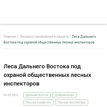
Главная
/
Лесовосстановление и защита
/
Леса Дальнего
Востока под охраной общественных лесных инспекторов
ЖУРНАЛ «ЛЕСНОЙ КОМПЛЕКС»
О ПРОЕКТЕ
Леса Дальнего Востока под
РЕКЛАМОДАТЕЛЯМ
охраной общественных лесных
инспекторов
05.05.2022
Дальний Восток
Добровольцы
ЛЕСНОЕ ХОЗЯЙСТВО
ЭКСПЕРТНОЕ МНЕНИЕ
Лесное хозяйство
Лесные инспекторы
ЛЕСОЗАГОТОВКА