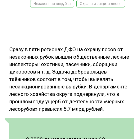
Незаконная вырубка
Охрана и защита лесов
ОБРАБОТКА ДРЕВЕСИНЫ
ЦИФРОВАЯ СРЕДА
РУБРИКИ
БИОЭНЕРГЕТИКА
ТЕМАТИЧЕСКИЕ ПРОЕКТЫ
ЛЕСОВОССТАНОВЛЕНИЕ И ЗАЩИТА
Сразу в пяти регионах ДФО на охрану лесов от
ЛОГИСТИКА
незаконных рубок вышли общественные лесные
ПОДБОРКИ СТАТЕЙ
инспекторы: охотники, пасечники, сборщики
ПРОИЗВОДСТВО ДРЕВЕСНЫХ ПЛИТ
дикоросов и т. д. Задача добровольцев-
ЦБП
таёжников состоит в том, чтобы выявлять
несанкционированные вырубки. В департаменте
КОМПЛЕКСНАЯ ПЕРЕРАБОТКА
лесного хозяйства округа подчеркнули, что в
прошлом году ущерб от деятельности «чёрных
ЛЕСОПИЛЕНИЕ
лесорубов» превысил 5,7 млрд рублей.
ДЕРЕВЯННОЕ ДОМОСТРОЕНИЕ
БЕЗОПАСНОЕ ПРОИЗВОДСТВО
СОРТИРОВКА ДРЕВЕСИНЫ