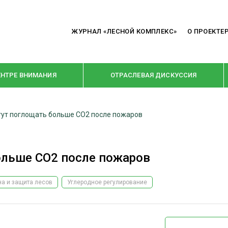
ЖУРНАЛ «ЛЕСНОЙ КОМПЛЕКС»
О ПРОЕКТЕ
ЕНТРЕ ВНИМАНИЯ
ОТРАСЛЕВАЯ ДИСКУССИЯ
гут поглощать больше CO2 после пожаров
РУБРИКИ
Я ПЕРЕРАБОТКА
НОВОСТИ
ольше CO2 после пожаров
Е
КРУПНЫМ ПЛАНОМ
ОЕ ДОМОСТРОЕНИЕ
ВЗГЛЯД ИЗНУТРИ
на и защита лесов
Углеродное регулирование
 ПРОИЗВОДСТВО
В ЦЕНТРЕ ВНИМАНИЯ
 ДРЕВЕСИНЫ
ПРЕДПРИЯТИЯ ЛПК