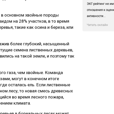
ЭКГ-рейтинг не им
отношения к оцен
ли в основном хвойные породы
активности...
видом на 28% участков, в то время
Читать онлайн
евья, такие как осина и береза, или
бнажив более глубокий, насыщенный
тущие семена лиственных деревьев,
ились на такой земле, и поэтому так
го газа, чем хвойные. Команда
зами, могут в конечном итоге
 где осталась ель. Если лиственные
ном лесу, то новая смесь древесных
ийся во время лесного пожара,
ением климата.
еревьев в бореальных лесах может