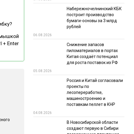
Набережночелнинский КБК
РЫНКИ СБЫТА
построит производство
В УСЛОВИЯХ САНКЦИЙ
бумаги-основы за 3 млрд
ибку?
рублей
06.08.2026
 мышкой
l + Enter
Снижение запасов
пиломатериалов в портах
Китая создаёт потенциал
для роста поставок из РФ
05.08.2026
ИТОГИ МЕРОПРИЯТИЙ
Россия и Китай согласовали
проекты по
лесопереработке,
машиностроению и
поставкам пеллет в КНР
04.08.2026
сного
В Новосибирской области
создают первую в Сибири