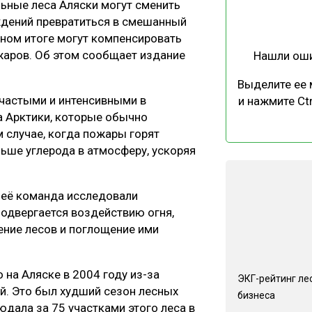
ьные леса Аляски могут сменить
ЕВЕСИНЫ
РЫНОК
ждений превратиться в смешанный
ПРОИЗВОДСТВО
ТЕХНОЛОГИИ
чном итоге могут компенсировать
жаров. Об этом сообщает издание
Нашли ош
ОТРАСЛЕВАЯ ДИСКУССИЯ
Выделите ее
частыми и интенсивными в
и нажмите Ctr
а Арктики, которые обычно
м случае, когда пожары горят
льше углерода в атмосферу, ускоряя
КАЛЕНДАРЬ ВЫСТАВОК
 её команда исследовали
подвергается воздействию огня,
ение лесов и поглощение ими
на Аляске в 2004 году из-за
ЭКГ-рейтинг ле
й. Это был худший сезон лесных
бизнеса
дала за 75 участками этого леса в