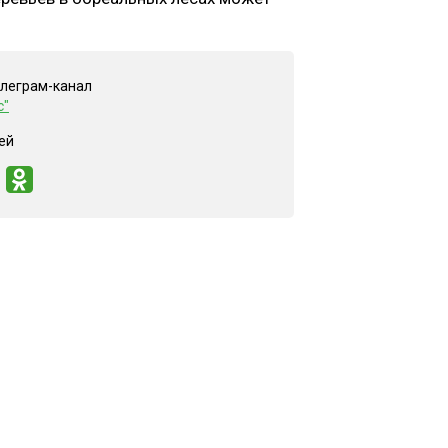
елеграм-канал
с"
ей