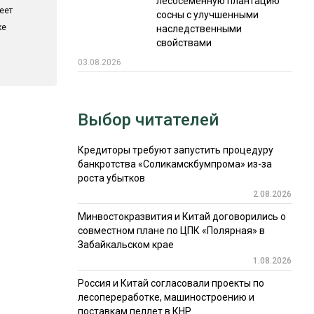
лесосеменную плантацию
еет
сосны с улучшенными
ке
наследственными
свойствами
03.08.2026
Выбор читателей
Кредиторы требуют запустить процедуру
банкротства «Соликамскбумпрома» из-за
роста убытков
2.08.2026
Минвостокразвития и Китай договорились о
совместном плане по ЦПК «Полярная» в
Забайкальском крае
1.08.2026
Россия и Китай согласовали проекты по
лесопереработке, машиностроению и
поставкам пеллет в КНР