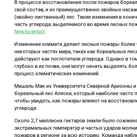
В процессе восстановления после пожаров бореал
ЛЕСОВОССТАНОВЛЕНИЕ И ЗАЩИТА
СУШКА ДР
свой состав, и из преимущественно хвойных наса
ЛОГИСТИКА
МЕБЕЛЬНОЕ 
(хвойно-лиственный) лес. Такие изменения в коне
часть углерода, выделяемого во время лесных по
ПРОИЗВОДСТВО ДРЕВЕСНЫХ ПЛИТ
NewScientist
.
ЦБП
Изменение климата делает лесные пожары более 
некоторых частях мира, таких как бореальные лес
действуют как поглотители углерода. Однако в то
ЭКСПЕРТНОЕ МНЕНИЕ
глубоко в их почве, они могут начать выделять бо
процесс климатических изменений.
Мишель Мак из Университета Северной Аризоны и
бореальный лес Аляски, который наиболее часто 
чтобы увидеть, как пожары влияют на восстановл
углерода.
Около 2,7 миллиона гектаров земли было сожжено 
экстремальных температур и частых ударов молни
пожаров в регионе за всю историю. Команда наблю