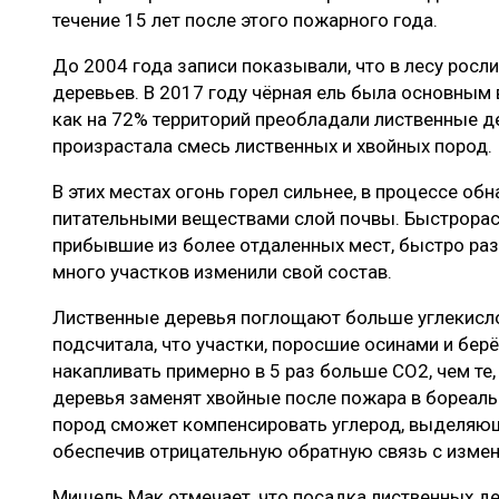
течение 15 лет после этого пожарного года.
До 2004 года записи показывали, что в лесу рос
деревьев. В 2017 году чёрная ель была основным 
как на 72% территорий преобладали лиственные дер
произрастала смесь лиственных и хвойных пород.
В этих местах огонь горел сильнее, в процессе о
питательными веществами слой почвы. Быстрорас
прибывшие из более отдаленных мест, быстро разв
много участков изменили свой состав.
Лиственные деревья поглощают больше углекисло
подсчитала, что участки, поросшие осинами и берё
накапливать примерно в 5 раз больше CO2, чем те,
деревья заменят хвойные после пожара в бореаль
пород сможет компенсировать углерод, выделяющ
обеспечив отрицательную обратную связь с измен
Мишель Мак отмечает, что посадка лиственных д