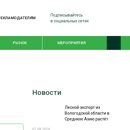
Подписывайтесь
РЕКЛАМОДАТЕЛЯМ
в социальных сетях
РЫНОК
МЕРОПРИЯТИЯ
ТЕМАТИЧЕСКИЕ ПРОЕКТЫ
ЛЕСДРЕВМАШ 2022
Новости
WOODEX-2021
Лесной экспорт из
ПОДБОРКИ СТАТЕЙ
Вологодской области в
Среднюю Азию растёт
СУШКА ДРЕВЕСИНЫ
07.08.2026