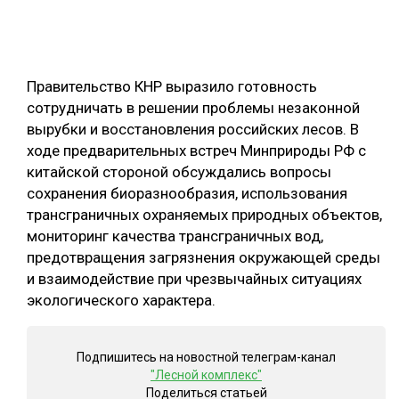
ОБРАБОТКА ДРЕВЕСИНЫ
ЦИФРОВАЯ СРЕДА
РУБРИКИ
Правительство КНР выразило готовность
БИОЭНЕРГЕТИКА
сотрудничать в решении проблемы незаконной
ТЕМАТИЧЕСКИЕ ПРОЕКТЫ
ЛЕСОВОССТАНОВЛЕНИЕ И ЗАЩИТА
вырубки и восстановления российских лесов. В
ходе предварительных встреч Минприроды РФ с
ЛОГИСТИКА
ПОДБОРКИ СТАТЕЙ
китайской стороной обсуждались вопросы
ПРОИЗВОДСТВО ДРЕВЕСНЫХ ПЛИТ
сохранения биоразнообразия, использования
трансграничных охраняемых природных объектов,
ЦБП
мониторинг качества трансграничных вод,
предотвращения загрязнения окружающей среды
КОМПЛЕКСНАЯ ПЕРЕРАБОТКА
и взаимодействие при чрезвычайных ситуациях
ЛЕСОПИЛЕНИЕ
экологического характера.
ДЕРЕВЯННОЕ ДОМОСТРОЕНИЕ
Подпишитесь на новостной телеграм-канал
БЕЗОПАСНОЕ ПРОИЗВОДСТВО
"Лесной комплекс"
Поделиться статьей
СОРТИРОВКА ДРЕВЕСИНЫ