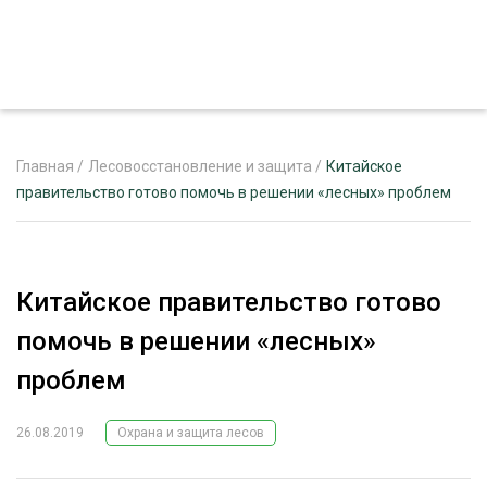
Главная
/
Лесовосстановление и защита
/
Китайское
правительство готово помочь в решении «лесных» проблем
ЖУРНАЛ «ЛЕСНОЙ КОМПЛЕКС»
О ПРОЕКТЕ
Китайское правительство готово
РЕКЛАМОДАТЕЛЯМ
помочь в решении «лесных»
проблем
26.08.2019
Охрана и защита лесов
ЛЕСНОЕ ХОЗЯЙСТВО
ЭКСПЕРТНОЕ МНЕНИЕ
ЛЕСОЗАГОТОВКА