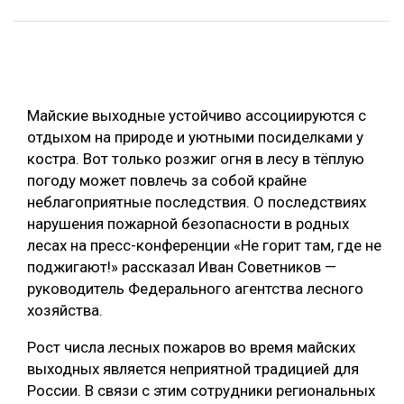
ОБРАБОТКА ДРЕВЕСИНЫ
ЦИФРОВАЯ СРЕДА
РУБРИКИ
БИОЭНЕРГЕТИКА
Майские выходные устойчиво ассоциируются с
ТЕМАТИЧЕСКИЕ ПРОЕКТЫ
ЛЕСОВОССТАНОВЛЕНИЕ И ЗАЩИТА
отдыхом на природе и уютными посиделками у
ЛОГИСТИКА
костра. Вот только розжиг огня в лесу в тёплую
ПОДБОРКИ СТАТЕЙ
погоду может повлечь за собой крайне
ПРОИЗВОДСТВО ДРЕВЕСНЫХ ПЛИТ
неблагоприятные последствия. О последствиях
ЦБП
нарушения пожарной безопасности в родных
лесах на пресс-конференции «Не горит там, где не
поджигают!» рассказал Иван Советников —
КОМПЛЕКСНАЯ ПЕРЕРАБОТКА
руководитель Федерального агентства лесного
ЛЕСОПИЛЕНИЕ
хозяйства.
ДЕРЕВЯННОЕ ДОМОСТРОЕНИЕ
Рост числа лесных пожаров во время майских
БЕЗОПАСНОЕ ПРОИЗВОДСТВО
выходных является неприятной традицией для
России. В связи с этим сотрудники региональных
СОРТИРОВКА ДРЕВЕСИНЫ