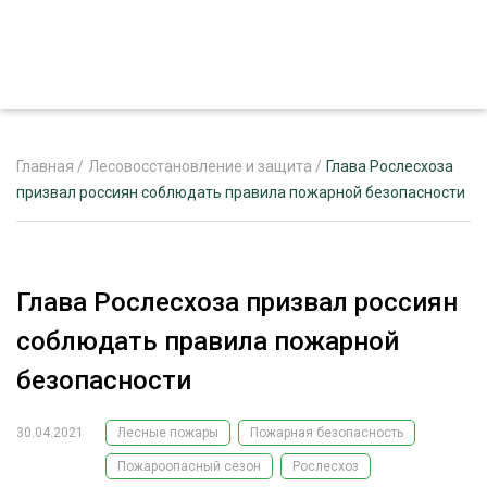
Главная
/
Лесовосстановление и защита
/
Глава Рослесхоза
призвал россиян соблюдать правила пожарной безопасности
ЖУРНАЛ «ЛЕСНОЙ КОМПЛЕКС»
О ПРОЕКТЕ
Глава Рослесхоза призвал россиян
РЕКЛАМОДАТЕЛЯМ
соблюдать правила пожарной
безопасности
30.04.2021
Лесные пожары
Пожарная безопасность
ЛЕСНОЕ ХОЗЯЙСТВО
ЭКСПЕРТНОЕ МНЕНИЕ
Пожароопасный сезон
Рослесхоз
ЛЕСОЗАГОТОВКА