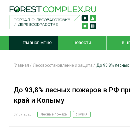
ГЛАВНОЕ МЕНЮ
НОВОСТИ
В Ц
Главная
/
Лесовосстановление и защита
/
До 93,8% лесных 
ЛЕСНОЕ ХОЗЯЙСТВО
КОМПЛЕКСНА
До 93,8% лесных пожаров в РФ пр
ЛЕСОЗАГОТОВКА
ЛЕСОПИЛЕНИ
край и Колыму
ОБРАБОТКА ДРЕВЕСИНЫ
ДЕРЕВЯНН
ЦИФРОВАЯ СРЕДА
БЕЗОПАСНОЕ
07.07.2023
Лесные пожары
Якутия
БИОЭНЕРГЕТИКА
СОРТИРОВКА