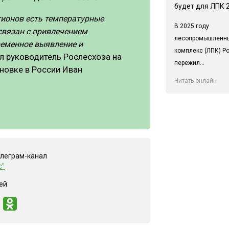
будет для ЛПК 
егионов есть температурные
В 2025 году
связан с привлечением
лесопромышленн
ременное выявление и
комплекс (ЛПК) Р
ал руководитель Рослесхоза на
пережил...
новке в России Иван
Читать онлайн
елеграм-канал
с"
ей