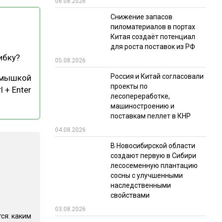
06.08.2026
РЫНКИ СБЫТА
Снижение запасов
пиломатериалов в портах
В УСЛОВИЯХ САНКЦИЙ
Китая создаёт потенциал
для роста поставок из РФ
ибку?
05.08.2026
Россия и Китай согласовали
 мышкой
проекты по
l + Enter
лесопереработке,
машиностроению и
поставкам пеллет в КНР
ИТОГИ МЕРОПРИЯТИЙ
04.08.2026
В Новосибирской области
создают первую в Сибири
лесосеменную плантацию
сосны с улучшенными
наследственными
свойствами
03.08.2026
ся: каким