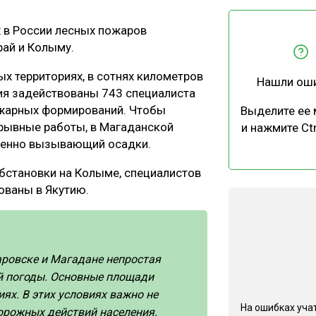
ЕВЕСИНЫ
РЫНОК
 в России лесных пожаров
ПРОИЗВОДСТВО
ТЕХНОЛОГИИ
рай и Колыму.
ОТРАСЛЕВАЯ ДИСКУССИЯ
ых территориях, в сотнях километров
Нашли ош
ия задействованы 743 специалиста
ожарных формирований. Чтобы
Выделите ее
зрывные работы, в Магаданской
и нажмите Ctr
твенно вызывающий осадки.
КАЛЕНДАРЬ ВЫСТАВОК
бстановки на Колыме, специалистов
ованы в Якутию.
аровске и Магадане непростая
ой погоды. Основные площади
ях. В этих условиях важно не
На ошибках учат
орожных действий населения.