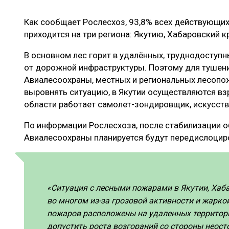
ЛЕСОВОССТАНОВЛЕНИЕ И ЗАЩИТА
СУШКА ДР
Как сообщает Рослесхоз, 93,8% всех действующих
ЛОГИСТИКА
МЕБЕЛЬНОЕ 
приходится на три региона: Якутию, Хабаровский к
ПРОИЗВОДСТВО ДРЕВЕСНЫХ ПЛИТ
В основном лес горит в удалённых, труднодоступн
ЦБП
от дорожной инфраструктуры. Поэтому для тушен
Авиалесоохраны, местных и региональных лесоп
выровнять ситуацию, в Якутии осуществляются в
ЭКСПЕРТНОЕ МНЕНИЕ
области работает самолет-зондировщик, искусс
По информации Рослесхоза, после стабилизации о
Авиалесоохраны планируется будут передислоцир
«Ситуация с лесными пожарами в Якутии, Хаб
во многом из-за грозовой активности и жарк
пожаров расположены на удаленных территори
допустить роста возгораний со стороны неост