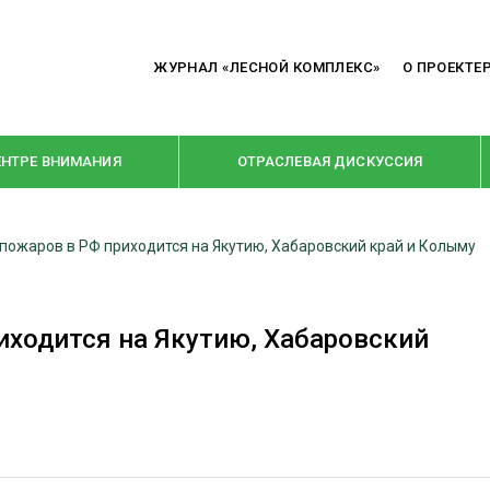
ЖУРНАЛ «ЛЕСНОЙ КОМПЛЕКС»
О ПРОЕКТЕ
ЕНТРЕ ВНИМАНИЯ
ОТРАСЛЕВАЯ ДИСКУССИЯ
пожаров в РФ приходится на Якутию, Хабаровский край и Колыму
РУБРИКИ
Я ПЕРЕРАБОТКА
НОВОСТИ
иходится на Якутию, Хабаровский
Е
КРУПНЫМ ПЛАНОМ
ОЕ ДОМОСТРОЕНИЕ
ВЗГЛЯД ИЗНУТРИ
 ПРОИЗВОДСТВО
В ЦЕНТРЕ ВНИМАНИЯ
 ДРЕВЕСИНЫ
ПРЕДПРИЯТИЯ ЛПК