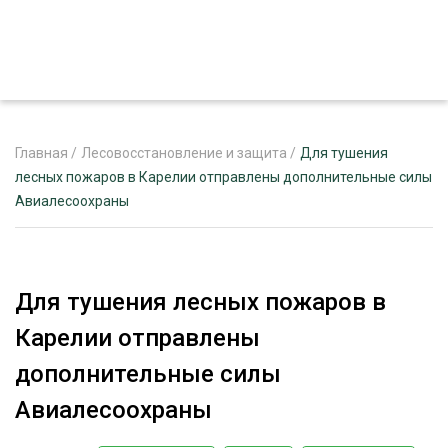
Главная
/
Лесовосстановление и защита
/
Для тушения
лесных пожаров в Карелии отправлены дополнительные силы
Авиалесоохраны
ЖУРНАЛ «ЛЕСНОЙ КОМПЛЕКС»
О ПРОЕКТЕ
РЕКЛАМОДАТЕЛЯМ
Для тушения лесных пожаров в
Карелии отправлены
дополнительные силы
ЛЕСНОЕ ХОЗЯЙСТВО
Авиалесоохраны
ЭКСПЕРТНОЕ МНЕНИЕ
ЛЕСОЗАГОТОВКА