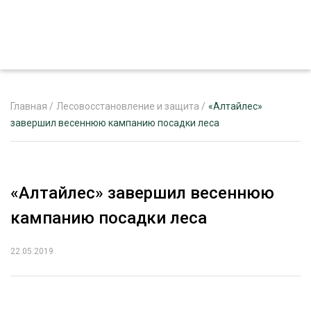
Главная
/
Лесовосстановление и защита
/
«Алтайлес»
завершил весеннюю кампанию посадки леса
ЖУРНАЛ «ЛЕСНОЙ КОМПЛЕКС»
О ПРОЕКТЕ
«Алтайлес» завершил весеннюю
РЕКЛАМОДАТЕЛЯМ
кампанию посадки леса
22.05.2019
ЛЕСНОЕ ХОЗЯЙСТВО
ЭКСПЕРТНОЕ МНЕНИЕ
ЛЕСОЗАГОТОВКА