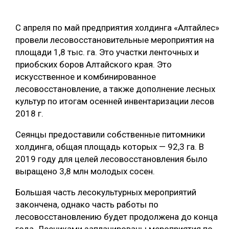
ОБРАБОТКА ДРЕВЕСИНЫ
С апреля по май предприятия холдинга «Алтайлес»
ЦИФРОВАЯ СРЕДА
РУБРИКИ
провели лесовосстановительные мероприятия на
БИОЭНЕРГЕТИКА
площади 1,8 тыс. га. Это участки ленточных и
приобских боров Алтайского края. Это
ТЕМАТИЧЕСКИЕ ПРОЕКТЫ
ЛЕСОВОССТАНОВЛЕНИЕ И ЗАЩИТА
искусственное и комбинированное
ЛОГИСТИКА
лесовосстановление, а также дополнение лесных
ПОДБОРКИ СТАТЕЙ
культур по итогам осенней инвентаризации лесов
ПРОИЗВОДСТВО ДРЕВЕСНЫХ ПЛИТ
2018 г.
ЦБП
Сеянцы предоставили собственные питомники
холдинга, общая площадь которых — 92,3 га. В
КОМПЛЕКСНАЯ ПЕРЕРАБОТКА
2019 году для целей лесовосстановления было
выращено 3,8 млн молодых сосен.
ЛЕСОПИЛЕНИЕ
ДЕРЕВЯННОЕ ДОМОСТРОЕНИЕ
Большая часть лесокультурных мероприятий
закончена, однако часть работы по
БЕЗОПАСНОЕ ПРОИЗВОДСТВО
лесовосстановлению будет продолжена до конца
СОРТИРОВКА ДРЕВЕСИНЫ