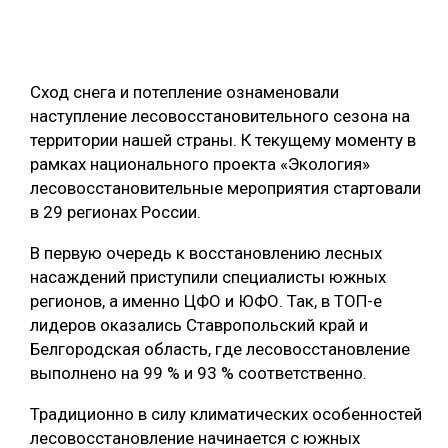
ОБРАБОТКА ДРЕВЕСИНЫ
ЦИФРОВАЯ СРЕДА
РУБРИКИ
Сход снега и потепление ознаменовали
БИОЭНЕРГЕТИКА
наступление лесовосстановительного сезона на
ТЕМАТИЧЕСКИЕ ПРОЕКТЫ
ЛЕСОВОССТАНОВЛЕНИЕ И ЗАЩИТА
территории нашей страны. К текущему моменту в
рамках национального проекта «Экология»
ЛОГИСТИКА
лесовосстановительные мероприятия стартовали
ПОДБОРКИ СТАТЕЙ
ПРОИЗВОДСТВО ДРЕВЕСНЫХ ПЛИТ
в 29 регионах России.
ЦБП
В первую очередь к восстановлению лесных
насаждений приступили специалисты южных
КОМПЛЕКСНАЯ ПЕРЕРАБОТКА
регионов, а именно ЦФО и ЮФО. Так, в ТОП-е
лидеров оказались Ставропольский край и
ЛЕСОПИЛЕНИЕ
Белгородская область, где лесовосстановление
ДЕРЕВЯННОЕ ДОМОСТРОЕНИЕ
выполнено на 99 % и 93 % соответственно.
БЕЗОПАСНОЕ ПРОИЗВОДСТВО
Традиционно в силу климатических особенностей
лесовосстановление начинается с южных
СОРТИРОВКА ДРЕВЕСИНЫ