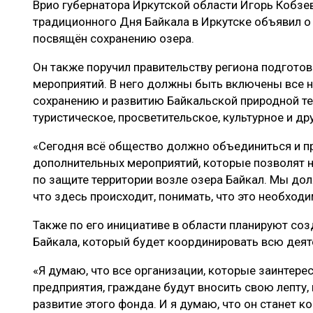
Врио губернатора Иркутской области Игорь Кобзе
ЛЕСОВОССТАНОВЛЕНИЕ И ЗАЩИТА
СУШКА ДР
традиционного Дня Байкала в Иркутске объявил о
ЛОГИСТИКА
МЕБЕЛЬНОЕ 
посвящён сохранению озера.
ПРОИЗВОДСТВО ДРЕВЕСНЫХ ПЛИТ
Он также поручил правительству региона подгото
мероприятий. В него должны быть включены все н
ЦБП
сохранению и развитию Байкальской природной тер
туристическое, просветительское, культурное и дру
ЭКСПЕРТНОЕ МНЕНИЕ
«Сегодня всё общество должно объединиться и 
дополнительных мероприятий, которые позволят 
по защите территории возле озера Байкал. Мы до
что здесь происходит, понимать, что это необходи
Также по его инициативе в области планируют со
Байкала, который будет координировать всю деят
«Я думаю, что все организации, которые заинтере
предприятия, граждане будут вносить свою лепту, 
развитие этого фонда. И я думаю, что он станет