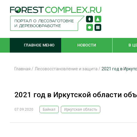
ГЛАВНОЕ МЕНЮ
НОВОСТИ
В Ц
Главная
/
Лесовосстановление и защита
/
2021 год в Иркут
ЛЕСНОЕ ХОЗЯЙСТВО
КОМПЛЕКСНА
2021 год в Иркутской области об
ЛЕСОЗАГОТОВКА
ЛЕСОПИЛЕНИ
ОБРАБОТКА ДРЕВЕСИНЫ
ДЕРЕВЯНН
07.09.2020
Байкал
Иркутская область
ЦИФРОВАЯ СРЕДА
БЕЗОПАСНОЕ
БИОЭНЕРГЕТИКА
СОРТИРОВКА