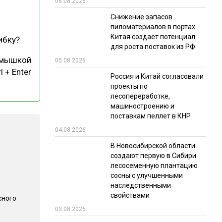
06.08.2026
РЫНКИ СБЫТА
Снижение запасов
пиломатериалов в портах
В УСЛОВИЯХ САНКЦИЙ
Китая создаёт потенциал
ибку?
для роста поставок из РФ
 мышкой
05.08.2026
l + Enter
Россия и Китай согласовали
проекты по
лесопереработке,
машиностроению и
поставкам пеллет в КНР
ИТОГИ МЕРОПРИЯТИЙ
04.08.2026
В Новосибирской области
создают первую в Сибири
лесосеменную плантацию
сосны с улучшенными
наследственными
свойствами
сного
03.08.2026