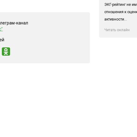
ЭКГ-рейтинг не им
отношения к оцен
активности...
елеграм-канал
с"
Читать онлайн
ей