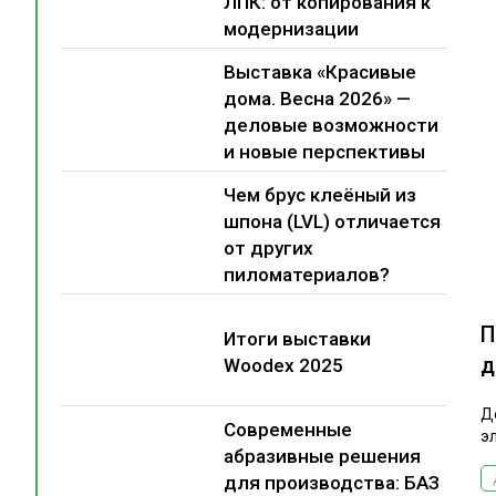
ЛПК: от копирования к
модернизации
Выставка «Красивые
дома. Весна 2026» —
деловые возможности
и новые перспективы
Чем брус клеёный из
шпона (LVL) отличается
от других
пиломатериалов?
П
Итоги выставки
д
Woodex 2025
Д
Современные
э
абразивные решения
для производства: БАЗ