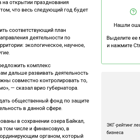
в на открытии празднования
ЕВЕСИНЫ
РЫНОК
 том, что весь следующий год будет
ПРОИЗВОДСТВО
ТЕХНОЛОГИИ
Нашли ош
ОТРАСЛЕВАЯ ДИСКУССИЯ
вить соответствующий план
аправления деятельности по
Выделите ее
ритории: экологическое, научное,
и нажмите Ctr
гие.
предложить комплекс
нам дальше развивать деятельность
КАЛЕНДАРЬ ВЫСТАВОК
лжны совместно контролировать то,
мо», — сказал врио губернатора.
здать общественный фонд по защите
ельность в данной сфере.
сованы в сохранении озера Байкал,
ЭКГ-рейтинг ле
в том числе и финансовую, в
бизнеса
 координирующим органом, который