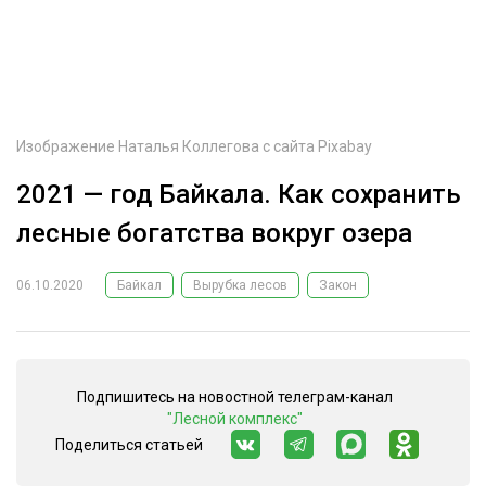
ОБРАБОТКА ДРЕВЕСИНЫ
ЦИФРОВАЯ СРЕДА
РУБРИКИ
БИОЭНЕРГЕТИКА
ТЕМАТИЧЕСКИЕ ПРОЕКТЫ
ЛЕСОВОССТАНОВЛЕНИЕ И ЗАЩИТА
Изображение
Наталья Коллегова
с сайта
Pixabay
ЛОГИСТИКА
2021 — год Байкала. Как сохранить
ПОДБОРКИ СТАТЕЙ
ПРОИЗВОДСТВО ДРЕВЕСНЫХ ПЛИТ
лесные богатства вокруг озера
ЦБП
06.10.2020
Байкал
Вырубка лесов
Закон
КОМПЛЕКСНАЯ ПЕРЕРАБОТКА
ЛЕСОПИЛЕНИЕ
Подпишитесь на новостной телеграм-канал
ДЕРЕВЯННОЕ ДОМОСТРОЕНИЕ
"Лесной комплекс"
БЕЗОПАСНОЕ ПРОИЗВОДСТВО
Поделиться статьей
СОРТИРОВКА ДРЕВЕСИНЫ