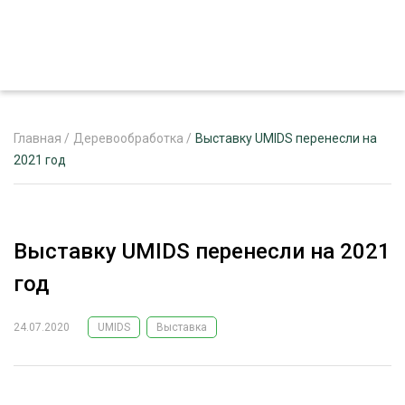
Главная
/
Деревообработка
/
Выставку UMIDS перенесли на
2021 год
ЖУРНАЛ «ЛЕСНОЙ КОМПЛЕКС»
О ПРОЕКТЕ
Выставку UMIDS перенесли на 2021
РЕКЛАМОДАТЕЛЯМ
год
24.07.2020
UMIDS
Выставка
ЛЕСНОЕ ХОЗЯЙСТВО
ЭКСПЕРТНОЕ МНЕНИЕ
ЛЕСОЗАГОТОВКА