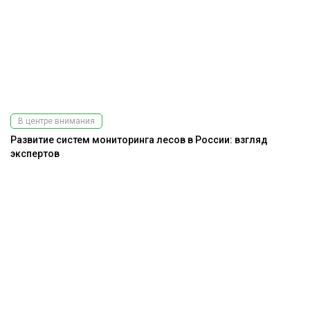
В центре внимания
Развитие систем мониторинга лесов в России: взгляд
экспертов
Подпишитесь
на наш
телеграм-канал