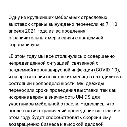
ОБРАБОТКА ДРЕВЕСИНЫ
Одну из крупнейших мебельных отраслевых
ЦИФРОВАЯ СРЕДА
РУБРИКИ
выставок страны вынуждено перенесли на 7–10
БИОЭНЕРГЕТИКА
апреля 2021 года из-за продления
ТЕМАТИЧЕСКИЕ ПРОЕКТЫ
ограничительных мер в связи с пандемией
ЛЕСОВОССТАНОВЛЕНИЕ И ЗАЩИТА
коронавируса.
ЛОГИСТИКА
ПОДБОРКИ СТАТЕЙ
«В этом году мы все столкнулись с совершенно
ПРОИЗВОДСТВО ДРЕВЕСНЫХ ПЛИТ
непредвиденной ситуацией, связанной с
ЦБП
пандемией коронавирусной инфекции (COVID-19),
и на протяжении нескольких месяцев находились в
состоянии неопределённости. Мы дважды
КОМПЛЕКСНАЯ ПЕРЕРАБОТКА
переносили сроки проведения выставки, так как
ЛЕСОПИЛЕНИЕ
искренне верим в значимость UMIDS для
участников мебельной отрасли. Надеялись, что
ДЕРЕВЯННОЕ ДОМОСТРОЕНИЕ
после снятия ограничений проведение выставки в
БЕЗОПАСНОЕ ПРОИЗВОДСТВО
этом году будет способствовать скорейшему
возвращению бизнеса к высокой деловой
СОРТИРОВКА ДРЕВЕСИНЫ