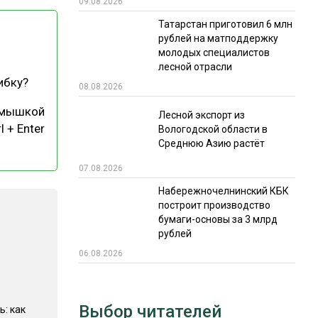
09.08.2026
РЫНКИ СБЫТА
Татарстан приготовил 6 млн
рублей на матподдержку
В УСЛОВИЯХ САНКЦИЙ
молодых специалистов
лесной отрасли
ибку?
08.08.2026
 мышкой
Лесной экспорт из
l + Enter
Вологодской области в
Среднюю Азию растёт
07.08.2026
ИТОГИ МЕРОПРИЯТИЙ
Набережночелнинский КБК
построит производство
бумаги-основы за 3 млрд
рублей
06.08.2026
Выбор читателей
ь: как