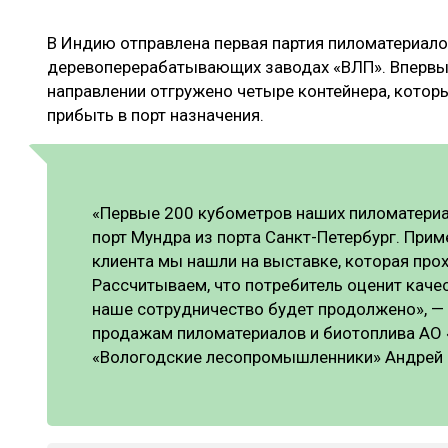
ЛЕСОВОССТАНОВЛЕНИЕ И ЗАЩИТА
СУШКА ДР
В Индию отправлена первая партия пиломатериало
ЛОГИСТИКА
МЕБЕЛЬНОЕ 
деревоперерабатывающих заводах «ВЛП». Впервые
ПРОИЗВОДСТВО ДРЕВЕСНЫХ ПЛИТ
направлении отгружено четыре контейнера, котор
прибыть в порт назначения.
ЦБП
ЭКСПЕРТНОЕ МНЕНИЕ
«Первые 200 кубометров наших пиломатериа
порт Мундра из порта Санкт-Петербург. Прим
клиента мы нашли на выставке, которая про
Рассчитываем, что потребитель оценит каче
наше сотрудничество будет продолжено», —
продажам пиломатериалов и биотоплива АО 
«Вологодские лесопромышленники» Андрей 