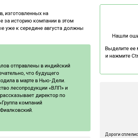
ЕВЕСИНЫ
РЫНОК
в, изготовленных на
ПРОИЗВОДСТВО
ТЕХНОЛОГИИ
 за историю компании в этом
ОТРАСЛЕВАЯ ДИСКУССИЯ
ые уже к середине августа должны
Нашли ош
Выделите ее
и нажмите Ctr
лов отправлены в индийский
ечательно, что будущего
КАЛЕНДАРЬ ВЫСТАВОК
ходила в марте в Нью-Дели.
ство лесопродукции «ВЛП» и
 рассказывает директор по
«Группа компаний
Фиалковский.
Дороги сплелис