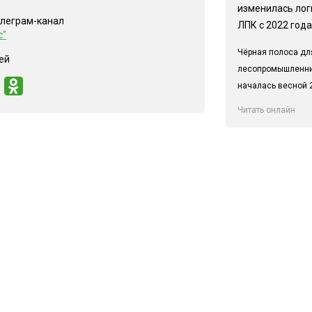
изменилась лог
елеграм-канал
ЛПК с 2022 года
с"
Чёрная полоса дл
ей
лесопромышленн
началась весной 2
Читать онлайн