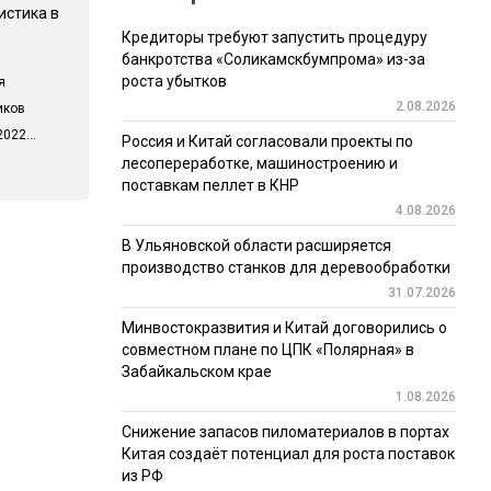
истика в
Кредиторы требуют запустить процедуру
банкротства «Соликамскбумпрома» из-за
роста убытков
я
2.08.2026
иков
022...
Россия и Китай согласовали проекты по
лесопереработке, машиностроению и
поставкам пеллет в КНР
4.08.2026
В Ульяновской области расширяется
производство станков для деревообработки
31.07.2026
Минвостокразвития и Китай договорились о
совместном плане по ЦПК «Полярная» в
Забайкальском крае
1.08.2026
Снижение запасов пиломатериалов в портах
Китая создаёт потенциал для роста поставок
из РФ