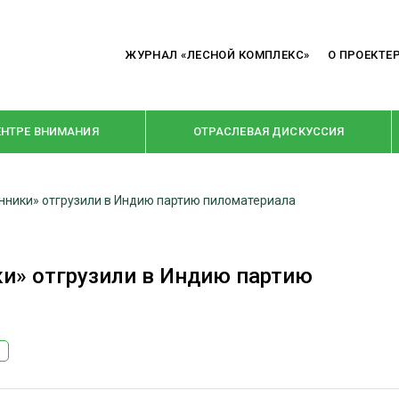
ЖУРНАЛ «ЛЕСНОЙ КОМПЛЕКС»
О ПРОЕКТЕ
ЕНТРЕ ВНИМАНИЯ
ОТРАСЛЕВАЯ ДИСКУССИЯ
ники» отгрузили в Индию партию пиломатериала
РУБРИКИ
Я ПЕРЕРАБОТКА
НОВОСТИ
и» отгрузили в Индию партию
Е
КРУПНЫМ ПЛАНОМ
ОЕ ДОМОСТРОЕНИЕ
ВЗГЛЯД ИЗНУТРИ
 ПРОИЗВОДСТВО
В ЦЕНТРЕ ВНИМАНИЯ
 ДРЕВЕСИНЫ
ПРЕДПРИЯТИЯ ЛПК