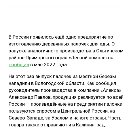
ОБРАБОТКА ДРЕВЕСИНЫ
ЦИФРОВАЯ СРЕДА
РУБРИКИ
БИОЭНЕРГЕТИКА
В России появилось ещё одно предприятие по
ТЕМАТИЧЕСКИЕ ПРОЕКТЫ
ЛЕСОВОССТАНОВЛЕНИЕ И ЗАЩИТА
изготовлению деревянных палочек для еды. О
ЛОГИСТИКА
запуске аналогичного производства в Ольгинском
ПОДБОРКИ СТАТЕЙ
районе Приморского края «Лесной комплекс»
ПРОИЗВОДСТВО ДРЕВЕСНЫХ ПЛИТ
сообщал
в мае 2022 года.
ЦБП
На этот раз выпуск палочек из местной берёзы
наладили в Вологодской области. Как сообщил
КОМПЛЕКСНАЯ ПЕРЕРАБОТКА
руководитель производства в компании «Алекса»
ЛЕСОПИЛЕНИЕ
Александр Павлов, продукция реализуется по всей
России — произведённые на предприятии палочки
ДЕРЕВЯННОЕ ДОМОСТРОЕНИЕ
пользуются спросом в Центральной России, на
БЕЗОПАСНОЕ ПРОИЗВОДСТВО
Северо-Западе, за Уралом и на юге страны. Часть
товара также отправляют и в Калининград.
СОРТИРОВКА ДРЕВЕСИНЫ