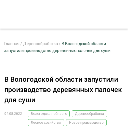
Главная
/
Деревообработка
/
В Вологодской области
запустили производство деревянных палочек для суши
ЖУРНАЛ «ЛЕСНОЙ КОМПЛЕКС»
О ПРОЕКТЕ
В Вологодской области запустили
РЕКЛАМОДАТЕЛЯМ
производство деревянных палочек
для суши
04.08.2022
Вологодская область
Деревообработка
ЛЕСНОЕ ХОЗЯЙСТВО
ЭКСПЕРТНОЕ МНЕНИЕ
Лесное хозяйство
Новое производство
ЛЕСОЗАГОТОВКА