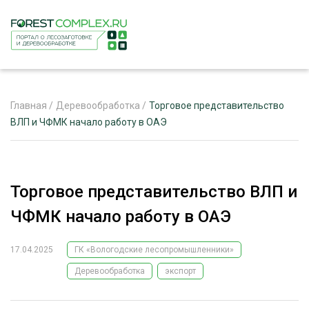
Главная
/
Деревообработка
/
Торговое представительство
ВЛП и ЧФМК начало работу в ОАЭ
ЖУРНАЛ «ЛЕСНОЙ КОМПЛЕКС»
О ПРОЕКТЕ
Торговое представительство ВЛП и
РЕКЛАМОДАТЕЛЯМ
ЧФМК начало работу в ОАЭ
17.04.2025
ГК «Вологодские лесопромышленники»
Деревообработка
экспорт
ЛЕСНОЕ ХОЗЯЙСТВО
ЭКСПЕРТНОЕ МНЕНИЕ
ЛЕСОЗАГОТОВКА