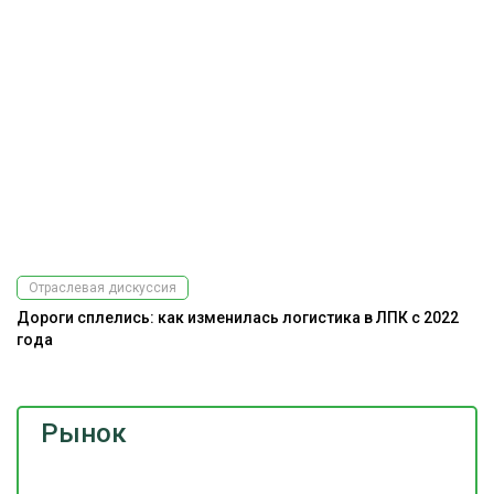
Отраслевая дискуссия
Дороги сплелись: как изменилась логистика в ЛПК с 2022
А
года
Рынок