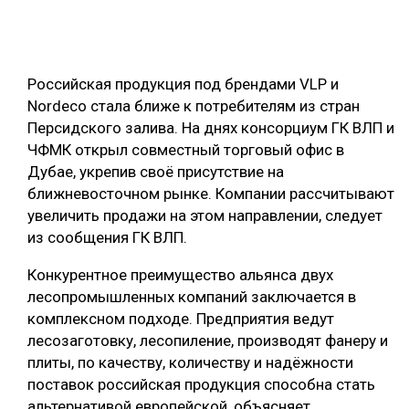
ОБРАБОТКА ДРЕВЕСИНЫ
ЦИФРОВАЯ СРЕДА
РУБРИКИ
Российская продукция под брендами VLP и
БИОЭНЕРГЕТИКА
Nordeco стала ближе к потребителям из стран
ТЕМАТИЧЕСКИЕ ПРОЕКТЫ
ЛЕСОВОССТАНОВЛЕНИЕ И ЗАЩИТА
Персидского залива. На днях консорциум ГК ВЛП и
ЧФМК открыл совместный торговый офис в
ЛОГИСТИКА
Дубае, укрепив своё присутствие на
ПОДБОРКИ СТАТЕЙ
ПРОИЗВОДСТВО ДРЕВЕСНЫХ ПЛИТ
ближневосточном рынке. Компании рассчитывают
увеличить продажи на этом направлении, следует
ЦБП
из сообщения ГК ВЛП.
КОМПЛЕКСНАЯ ПЕРЕРАБОТКА
Конкурентное преимущество альянса двух
лесопромышленных компаний заключается в
ЛЕСОПИЛЕНИЕ
комплексном подходе. Предприятия ведут
ДЕРЕВЯННОЕ ДОМОСТРОЕНИЕ
лесозаготовку, лесопиление, производят фанеру и
плиты, по качеству, количеству и надёжности
БЕЗОПАСНОЕ ПРОИЗВОДСТВО
поставок российская продукция способна стать
СОРТИРОВКА ДРЕВЕСИНЫ
альтернативой европейской, объясняет