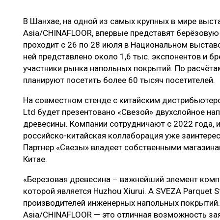
ЛЕСОВОССТАНОВЛЕНИЕ И ЗАЩИТА
СУШКА ДР
В Шанхае, на одной из самых крупных в мире выс
ЛОГИСТИКА
МЕБЕЛЬНОЕ 
Asia/CHINAFLOOR, впервые представят берёзовую
ПРОИЗВОДСТВО ДРЕВЕСНЫХ ПЛИТ
проходит с 26 по 28 июля в Национальном выстав
ней представлено около 1,6 тыс. экспонентов и б
ЦБП
участники рынка напольных покрытий. По расчёта
планируют посетить более 60 тысяч посетителей.
ЭКСПЕРТНОЕ МНЕНИЕ
На совместном стенде с китайским дистрибьютером 
Ltd будет презентовано «Свезой» двухслойное на
древесины. Компании сотрудничают с 2022 года, 
российско-китайская коллаборация уже заинтерес
Партнер «Свезы» владеет собственными магазинам
Китае.
«Березовая древесина – важнейший элемент компан
которой является Huzhou Xiurui. А SVEZA Parquet 
производителей инженерных напольных покрытий.
Asia/CHINAFLOOR — это отличная возможность зая