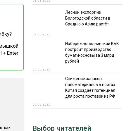
08.08.2026
РЫНКИ СБЫТА
Лесной экспорт из
Вологодской области в
В УСЛОВИЯХ САНКЦИЙ
Среднюю Азию растёт
ибку?
07.08.2026
Набережночелнинский КБК
 мышкой
построит производство
l + Enter
бумаги-основы за 3 млрд
рублей
06.08.2026
ИТОГИ МЕРОПРИЯТИЙ
Снижение запасов
пиломатериалов в портах
Китая создаёт потенциал
для роста поставок из РФ
05.08.2026
Выбор читателей
ь: как