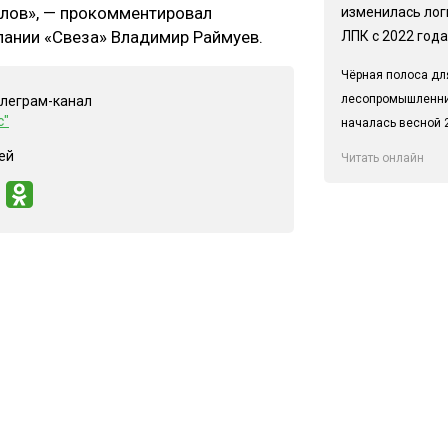
олов», — прокомментировал
изменилась лог
ании «Свеза» Владимир Раймуев.
ЛПК с 2022 года
Чёрная полоса дл
лесопромышленн
елеграм-канал
с"
началась весной 2
ей
Читать онлайн