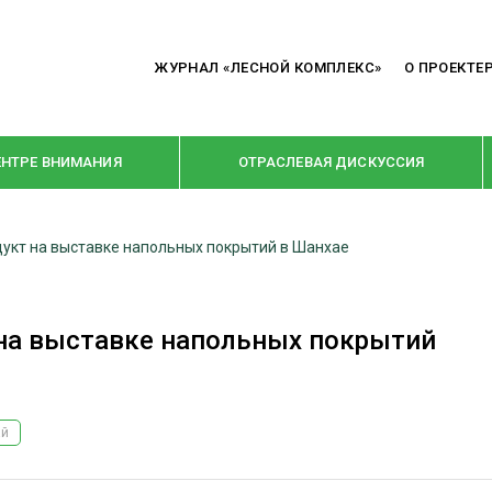
ЖУРНАЛ «ЛЕСНОЙ КОМПЛЕКС»
О ПРОЕКТЕ
ЕНТРЕ ВНИМАНИЯ
ОТРАСЛЕВАЯ ДИСКУССИЯ
дукт на выставке напольных покрытий в Шанхае
РУБРИКИ
Я ПЕРЕРАБОТКА
НОВОСТИ
 на выставке напольных покрытий
Е
КРУПНЫМ ПЛАНОМ
ОЕ ДОМОСТРОЕНИЕ
ВЗГЛЯД ИЗНУТРИ
 ПРОИЗВОДСТВО
В ЦЕНТРЕ ВНИМАНИЯ
ай
 ДРЕВЕСИНЫ
ПРЕДПРИЯТИЯ ЛПК