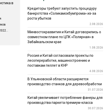
истика в
Кредиторы требуют запустить процедуру
банкротства «Соликамскбумпрома» из-за
роста убытков
я
2.08.2026
иков
022...
Минвостокразвития и Китай договорились о
совместном плане по ЦПК «Полярная» в
Забайкальском крае
1.08.2026
Россия и Китай согласовали проекты по
лесопереработке, машиностроению и
поставкам пеллет в КНР
4.08.2026
В Ульяновской области расширяется
производство станков для деревообработки
31.07.2026
Китай увеличивает потребление фанеры для
производства паркета премиум-класса
30.07.2026