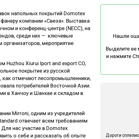
ЕВЕСИНЫ
РЫНОК
тавок напольных покрытий Domotex
ПРОИЗВОДСТВО
ТЕХНОЛОГИИ
 фанеру компании «Свеза». Выставка
ОТРАСЛЕВАЯ ДИСКУССИЯ
очном и конференц-центре (NECC), на
рендов, среди них — ключевые
Нашли ош
м организаторов, мероприятие
Выделите ее
и нажмите Ctr
Huzhou Xiurui lport and export CO,
польное покрытие из русской
КАЛЕНДАРЬ ВЫСТАВОК
и, как отмечают лесопромышленники,
овала потребителей Восточной Азии.
и в Ханчоу и Шанхае и складом в
ии Mirroni, одним из учредителей
Standard отвечает всем требованиям
 Для нас участие в Domotex
вить о себе и рассказать об опыте
Дороги сплелис