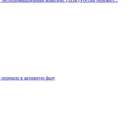
у лесопромышленный комплекс (ЛПК) России пережил...
о перешло в активную фазу