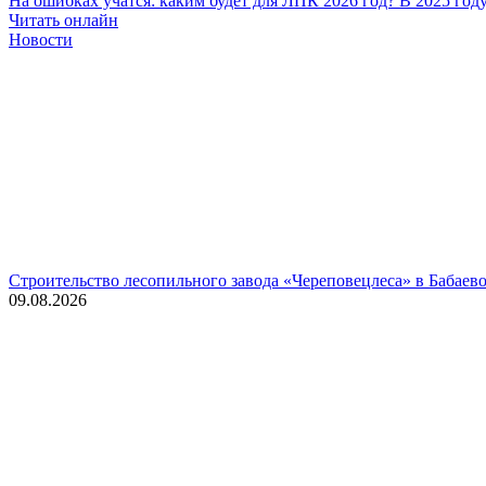
На ошибках учатся: каким будет для ЛПК 2026 год?
В 2025 год
Читать онлайн
Новости
Строительство лесопильного завода «Череповецлеса» в Бабаев
09.08.2026