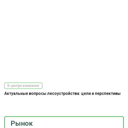
В центре внимания
Актуальные вопросы лесоустройства: цели и перспективы
Э
ис
Рынок