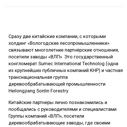
ОБРАБОТКА ДРЕВЕСИНЫ
ЦИФРОВАЯ СРЕДА
РУБРИКИ
БИОЭНЕРГЕТИКА
Сразу две китайские компании, с которыми
ТЕМАТИЧЕСКИЕ ПРОЕКТЫ
ЛЕСОВОССТАНОВЛЕНИЕ И ЗАЩИТА
холдинг «Вологодские лесопромышленники»
ЛОГИСТИКА
связывают многолетние партнёрские отношения,
ПОДБОРКИ СТАТЕЙ
посетили заводы «ВЛП». Это государственный
ПРОИЗВОДСТВО ДРЕВЕСНЫХ ПЛИТ
конгломерат Sumec International Technolog (одна
ЦБП
из крупнейших публичных компаний КНР) и частная
транснациональная группа
деревообрабатывающей промышленности
КОМПЛЕКСНАЯ ПЕРЕРАБОТКА
Heilongjiang Sonlin Forestry.
ЛЕСОПИЛЕНИЕ
Китайские партнеры лично познакомились и
ДЕРЕВЯННОЕ ДОМОСТРОЕНИЕ
пообщались с руководителями и специалистами
БЕЗОПАСНОЕ ПРОИЗВОДСТВО
Группы компаний «ВЛП», посетили
деревообрабатывающие заводы, где своими
СОРТИРОВКА ДРЕВЕСИНЫ