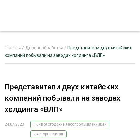
Главная
/
Деревообработка
/
Представители двух китайских
компаний побывали на заводах холдинга «ВЛП»
ЖУРНАЛ «ЛЕСНОЙ КОМПЛЕКС»
О ПРОЕКТЕ
Представители двух китайских
РЕКЛАМОДАТЕЛЯМ
компаний побывали на заводах
холдинга «ВЛП»
24.07.2023
ГК «Вологодские лесопромышленники»
ЛЕСНОЕ ХОЗЯЙСТВО
ЭКСПЕРТНОЕ МНЕНИЕ
Экспорт в Китай
ЛЕСОЗАГОТОВКА