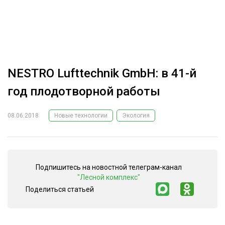
ОБРАБОТКА ДРЕВЕСИНЫ
ЦИФРОВАЯ СРЕДА
РУБРИКИ
БИОЭНЕРГЕТИКА
ТЕМАТИЧЕСКИЕ ПРОЕКТЫ
ЛЕСОВОССТАНОВЛЕНИЕ И ЗАЩИТА
NESTRO Lufttechnik GmbH: в 41-й
ЛОГИСТИКА
год плодотворной работы
ПОДБОРКИ СТАТЕЙ
ПРОИЗВОДСТВО ДРЕВЕСНЫХ ПЛИТ
08.06.2018
Новые технологии
Экология
ЦБП
КОМПЛЕКСНАЯ ПЕРЕРАБОТКА
Подпишитесь на новостной телеграм-канал
ЛЕСОПИЛЕНИЕ
"Лесной комплекс"
ДЕРЕВЯННОЕ ДОМОСТРОЕНИЕ
Поделиться статьей
БЕЗОПАСНОЕ ПРОИЗВОДСТВО
СОРТИРОВКА ДРЕВЕСИНЫ