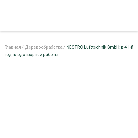
Главная
/
Деревообработка
/
NESTRO Lufttechnik GmbH: в 41-й
год плодотворной работы
ЖУРНАЛ «ЛЕСНОЙ КОМПЛЕКС»
О ПРОЕКТЕ
РЕКЛАМОДАТЕЛЯМ
ЛЕСНОЕ ХОЗЯЙСТВО
ЭКСПЕРТНОЕ МНЕНИЕ
ЛЕСОЗАГОТОВКА