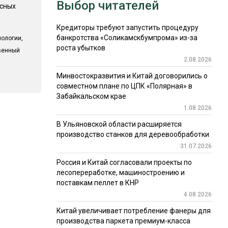
Выбор читателей
есных
Кредиторы требуют запустить процедуру
банкротства «Соликамскбумпрома» из-за
ологии,
роста убытков
твенный
2.08.2026
Минвостокразвития и Китай договорились о
совместном плане по ЦПК «Полярная» в
Забайкальском крае
1.08.2026
В Ульяновской области расширяется
производство станков для деревообработки
31.07.2026
Россия и Китай согласовали проекты по
лесопереработке, машиностроению и
поставкам пеллет в КНР
4.08.2026
Китай увеличивает потребление фанеры для
производства паркета премиум-класса