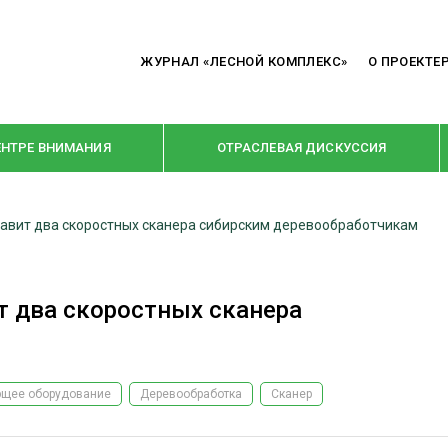
ЖУРНАЛ «ЛЕСНОЙ КОМПЛЕКС»
О ПРОЕКТЕ
ЕНТРЕ ВНИМАНИЯ
ОТРАСЛЕВАЯ ДИСКУССИЯ
тавит два скоростных сканера сибирским деревообработчикам
РУБРИКИ
Я ПЕРЕРАБОТКА
НОВОСТИ
т два скоростных сканера
Е
КРУПНЫМ ПЛАНОМ
ОЕ ДОМОСТРОЕНИЕ
ВЗГЛЯД ИЗНУТРИ
 ПРОИЗВОДСТВО
В ЦЕНТРЕ ВНИМАНИЯ
щее оборудование
Деревообработка
Сканер
 ДРЕВЕСИНЫ
ПРЕДПРИЯТИЯ ЛПК