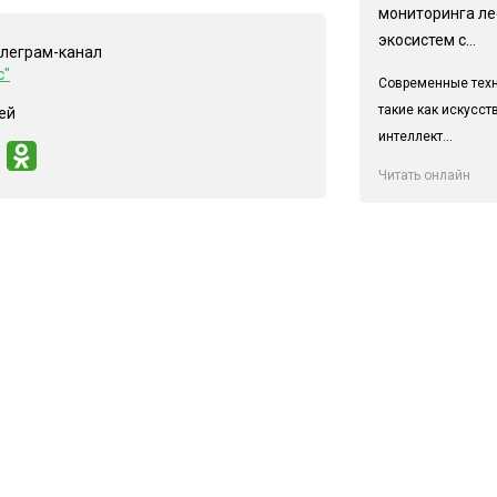
мониторинга л
экосистем с...
елеграм-канал
с"
Современные техн
такие как искусс
ей
интеллект...
Читать онлайн