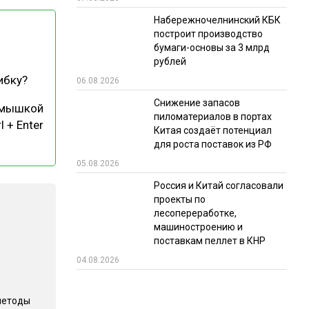
Набережночелнинский КБК
РЫНКИ СБЫТА
построит производство
В УСЛОВИЯХ САНКЦИЙ
бумаги-основы за 3 млрд
рублей
ибку?
06.08.2026
Снижение запасов
 мышкой
пиломатериалов в портах
l + Enter
Китая создаёт потенциал
для роста поставок из РФ
05.08.2026
ИТОГИ МЕРОПРИЯТИЙ
Россия и Китай согласовали
проекты по
лесопереработке,
машиностроению и
поставкам пеллет в КНР
04.08.2026
методы