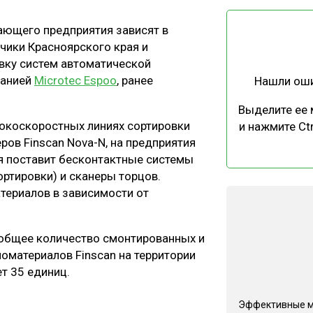
ЕВЕСИНЫ
РЫНОК
ающего предприятия зависят в
ПРОИЗВОДСТВО
ТЕХНОЛОГИИ
чики Красноярского края и
ОТРАСЛЕВАЯ ДИСКУССИЯ
вку систем автоматической
панией
Microtec Espoo
, ранее
Нашли ош
Выделите ее
сокоскоростных линиях сортировки
и нажмите Ctr
ров Finscan Nova-N, на предприятия
я поставит бесконтактные системы
КАЛЕНДАРЬ ВЫСТАВОК
ртировки) и сканеры торцов.
териалов в зависимости от
 общее количество смонтированных и
оматериалов Finscan на территории
т 35 единиц.
Эффективные 