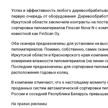
ЛЕСОВОССТАНОВЛЕНИЕ И ЗАЩИТА
СУШКА ДР
Успех и эффективность любого деревообрабатыв
ЛОГИСТИКА
МЕБЕЛЬНОЕ 
первую очередь от оборудования. Деревообработ
ПРОИЗВОДСТВО ДРЕВЕСНЫХ ПЛИТ
Иркутской области заключили контракты на поста
сортировки пиломатериалов Finscan Nova-N с ком
ЦБП
известной как FinScan Oy.
Оба сканера предназначены для установки на вы
ЭКСПЕРТНОЕ МНЕНИЕ
пиломатериалов. Помимо, собственно, самих скане
Иркутской области и Красноярского края компани
измерения влажности пиломатериалов (на линии со
Последние предназначены для сортировки пилома
расположения годовых колец.
В компании отмечают, что к настоящему моменту
проданных систем автоматической сортировки пил
России и соседней Республики Беларусь превышае
На правах рекламы