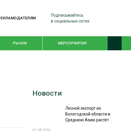
Подписывайтесь
РЕКЛАМОДАТЕЛЯМ
в социальных сетях
РЫНОК
МЕРОПРИЯТИЯ
ТЕМАТИЧЕСКИЕ ПРОЕКТЫ
ЛЕСДРЕВМАШ 2022
Новости
WOODEX-2021
Лесной экспорт из
ПОДБОРКИ СТАТЕЙ
Вологодской области в
Среднюю Азию растёт
СУШКА ДРЕВЕСИНЫ
07.08.2026