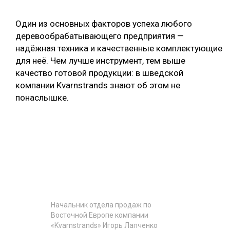
СУШКА ДРЕВЕСИНЫ
Один из основных факторов успеха любого
МЕБЕЛЬНОЕ ПРОИЗВОДСТВО
деревообрабатывающего предприятия —
надёжная техника и качественные комплектующие
для неё. Чем лучше инструмент, тем выше
качество готовой продукции: в шведской
компании Kvarnstrands знают об этом не
понаслышке.
Начальник отдела продаж по
Восточной Европе компании
«Kvarnstrands» Игорь Лапченко