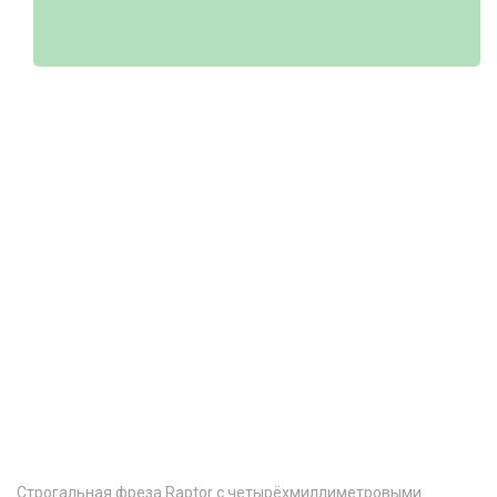
Строгальная фреза Raptor с четырёхмиллиметровыми