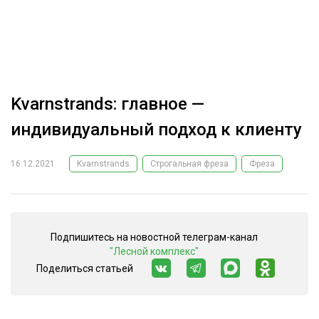
ОБРАБОТКА ДРЕВЕСИНЫ
ЦИФРОВАЯ СРЕДА
РУБРИКИ
БИОЭНЕРГЕТИКА
ТЕМАТИЧЕСКИЕ ПРОЕКТЫ
ЛЕСОВОССТАНОВЛЕНИЕ И ЗАЩИТА
Kvarnstrands: главное —
ЛОГИСТИКА
индивидуальный подход к клиенту
ПОДБОРКИ СТАТЕЙ
ПРОИЗВОДСТВО ДРЕВЕСНЫХ ПЛИТ
16.12.2021
Kvarnstrands
Строгальная фреза
Фреза
ЦБП
КОМПЛЕКСНАЯ ПЕРЕРАБОТКА
Подпишитесь на новостной телеграм-канал
ЛЕСОПИЛЕНИЕ
"Лесной комплекс"
ДЕРЕВЯННОЕ ДОМОСТРОЕНИЕ
Поделиться статьей
БЕЗОПАСНОЕ ПРОИЗВОДСТВО
СОРТИРОВКА ДРЕВЕСИНЫ