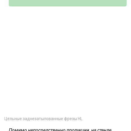
Цельные заднезатылованные фрезы HL
Помимо непосредственно продукции, на стенде