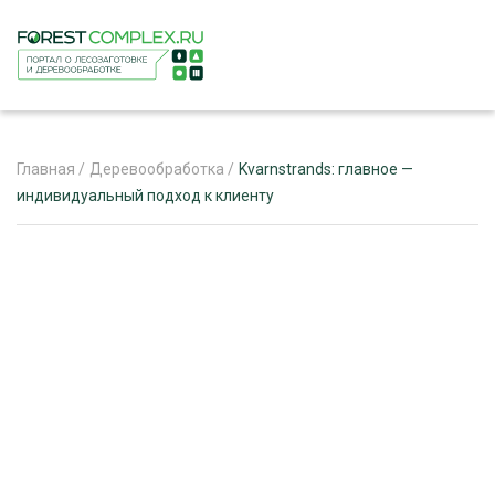
Главная
/
Деревообработка
/
Kvarnstrands: главное —
индивидуальный подход к клиенту
ЖУРНАЛ «ЛЕСНОЙ КОМПЛЕКС»
О ПРОЕКТЕ
РЕКЛАМОДАТЕЛЯМ
ЛЕСНОЕ ХОЗЯЙСТВО
ЭКСПЕРТНОЕ МНЕНИЕ
ЛЕСОЗАГОТОВКА