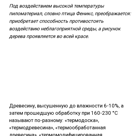
Под воздействием высокой температуры
СУШКА ДРЕВЕСИНЫ
пиломатериал, словно птица Феникс, преображается:
МЕБЕЛЬНОЕ ПРОИЗВОДСТВО
приобретает способность противостоять
воздействию неблагоприятной среды, а рисунок
дерева проявляется во всей красе.
Древесину, высушенную до влажности 6-10%, а
затем прошедшую обработку при 160-230 °С
называют по-разному: «термодоска»,
«термодревесина», «термообработанная
древесина», «термомодифицированная