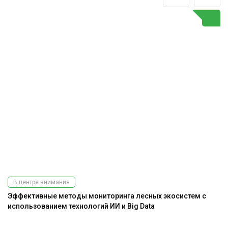
В центре внимания
Эффективные методы мониторинга лесных экосистем с
На
использованием технологий ИИ и Big Data