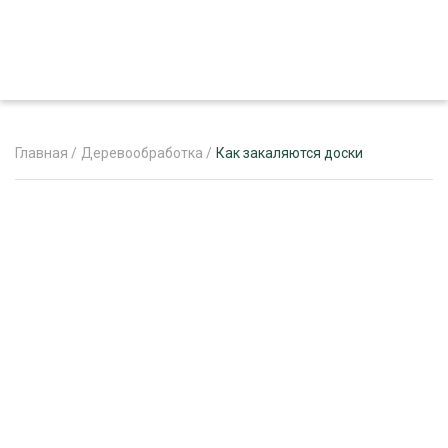
Главная
/
Деревообработка
/
Как закаляются доски
ЖУРНАЛ «ЛЕСНОЙ КОМПЛЕКС»
О ПРОЕКТЕ
РЕКЛАМОДАТЕЛЯМ
ЛЕСНОЕ ХОЗЯЙСТВО
ЭКСПЕРТНОЕ МНЕНИЕ
ЛЕСОЗАГОТОВКА