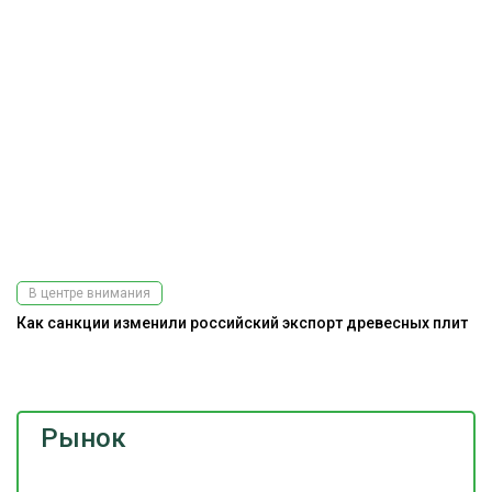
В центре внимания
Как санкции изменили российский экспорт древесных плит
Э
Рынок