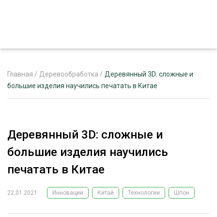
Главная
/
Деревообработка
/
Деревянный 3D: сложные и
большие изделия научились печатать в Китае
ЖУРНАЛ «ЛЕСНОЙ КОМПЛЕКС»
О ПРОЕКТЕ
Деревянный 3D: сложные и
РЕКЛАМОДАТЕЛЯМ
большие изделия научились
печатать в Китае
22.01.2021
Инновации
Китай
Технологии
Шпон
ЛЕСНОЕ ХОЗЯЙСТВО
ЭКСПЕРТНОЕ МНЕНИЕ
ЛЕСОЗАГОТОВКА