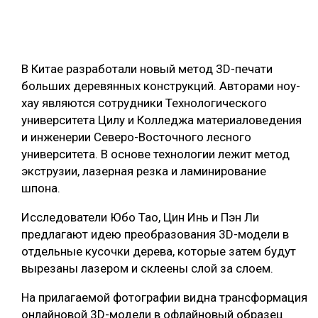
ОБРАБОТКА ДРЕВЕСИНЫ
ЦИФРОВАЯ СРЕДА
РУБРИКИ
В Китае разработали новый метод 3D-печати
БИОЭНЕРГЕТИКА
больших деревянных конструкций. Авторами ноу-
ТЕМАТИЧЕСКИЕ ПРОЕКТЫ
ЛЕСОВОССТАНОВЛЕНИЕ И ЗАЩИТА
хау являются сотрудники Технологического
университета Цилу и Колледжа материаловедения
ЛОГИСТИКА
ПОДБОРКИ СТАТЕЙ
и инженерии Северо-Восточного лесного
ПРОИЗВОДСТВО ДРЕВЕСНЫХ ПЛИТ
университета. В основе технологии лежит метод
экструзии, лазерная резка и ламинирование
ЦБП
шпона.
КОМПЛЕКСНАЯ ПЕРЕРАБОТКА
Исследователи Юбо Тао, Цин Инь и Пэн Ли
предлагают идею преобразования 3D-модели в
ЛЕСОПИЛЕНИЕ
отдельные кусочки дерева, которые затем будут
ДЕРЕВЯННОЕ ДОМОСТРОЕНИЕ
вырезаны лазером и склеены слой за слоем.
БЕЗОПАСНОЕ ПРОИЗВОДСТВО
На прилагаемой фотографии видна трансформация
онлайновой 3D-модели в офлайновый образец
СОРТИРОВКА ДРЕВЕСИНЫ