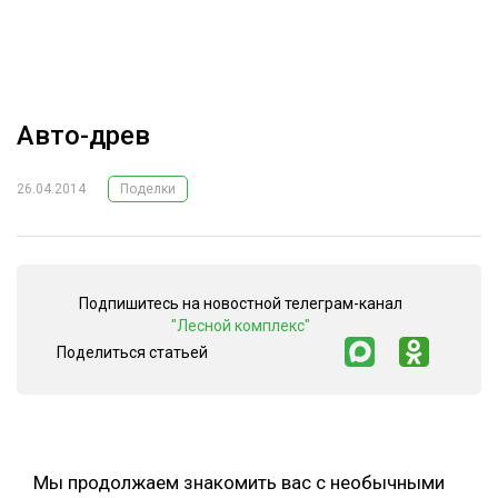
ОБРАБОТКА ДРЕВЕСИНЫ
ЦИФРОВАЯ СРЕДА
РУБРИКИ
БИОЭНЕРГЕТИКА
Авто-древ
ТЕМАТИЧЕСКИЕ ПРОЕКТЫ
ЛЕСОВОССТАНОВЛЕНИЕ И ЗАЩИТА
ЛОГИСТИКА
26.04.2014
Поделки
ПОДБОРКИ СТАТЕЙ
ПРОИЗВОДСТВО ДРЕВЕСНЫХ ПЛИТ
ЦБП
Подпишитесь на новостной телеграм-канал
"Лесной комплекс"
КОМПЛЕКСНАЯ ПЕРЕРАБОТКА
Поделиться статьей
ЛЕСОПИЛЕНИЕ
ДЕРЕВЯННОЕ ДОМОСТРОЕНИЕ
БЕЗОПАСНОЕ ПРОИЗВОДСТВО
Мы продолжаем знакомить вас с необычными
СОРТИРОВКА ДРЕВЕСИНЫ