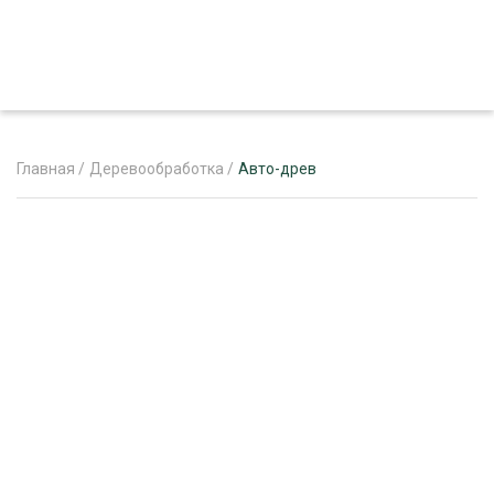
Главная
/
Деревообработка
/
Авто-древ
ЖУРНАЛ «ЛЕСНОЙ КОМПЛЕКС»
О ПРОЕКТЕ
РЕКЛАМОДАТЕЛЯМ
ЛЕСНОЕ ХОЗЯЙСТВО
ЭКСПЕРТНОЕ МНЕНИЕ
ЛЕСОЗАГОТОВКА