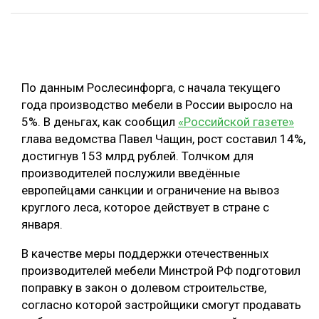
ОБРАБОТКА ДРЕВЕСИНЫ
ЦИФРОВАЯ СРЕДА
РУБРИКИ
БИОЭНЕРГЕТИКА
По данным Рослесинфорга, с начала текущего
ТЕМАТИЧЕСКИЕ ПРОЕКТЫ
ЛЕСОВОССТАНОВЛЕНИЕ И ЗАЩИТА
года производство мебели в России выросло на
5%. В деньгах, как сообщил
«Российской газете»
ЛОГИСТИКА
ПОДБОРКИ СТАТЕЙ
глава ведомства Павел Чащин, рост составил 14%,
ПРОИЗВОДСТВО ДРЕВЕСНЫХ ПЛИТ
достигнув 153 млрд рублей. Толчком для
производителей послужили введённые
ЦБП
европейцами санкции и ограничение на вывоз
круглого леса, которое действует в стране с
КОМПЛЕКСНАЯ ПЕРЕРАБОТКА
января.
ЛЕСОПИЛЕНИЕ
В качестве меры поддержки отечественных
ДЕРЕВЯННОЕ ДОМОСТРОЕНИЕ
производителей мебели Минстрой РФ подготовил
поправку в закон о долевом строительстве,
БЕЗОПАСНОЕ ПРОИЗВОДСТВО
согласно которой застройщики смогут продавать
СОРТИРОВКА ДРЕВЕСИНЫ