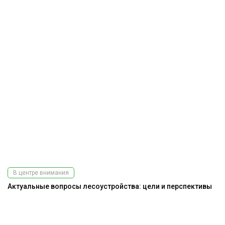
В центре внимания
Актуальные вопросы лесоустройства: цели и перспективы
Э
ис