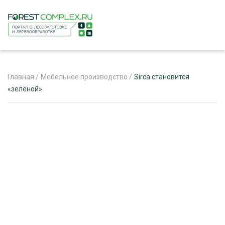
Главная
/
Мебельное производство
/
Sirca становится
«зелёной»
ЖУРНАЛ «ЛЕСНОЙ КОМПЛЕКС»
О ПРОЕКТЕ
РЕКЛАМОДАТЕЛЯМ
ЛЕСНОЕ ХОЗЯЙСТВО
ЭКСПЕРТНОЕ МНЕНИЕ
ЛЕСОЗАГОТОВКА