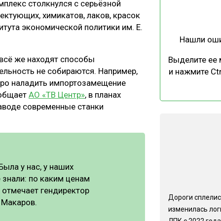
плекс столкнулся с серьёзной
ЕВЕСИНЫ
РЫНОК
ектующих, химикатов, лаков, красок
ПРОИЗВОДСТВО
ТЕХНОЛОГИИ
тута экономической политики им. Е.
Нашли ош
ОТРАСЛЕВАЯ ДИСКУССИЯ
всё же находят способы
Выделите ее
ельность не собираются. Например,
и нажмите Ctr
тро наладить импортозамещение
ообщает
АО «ТВ Центр»
, в планах
заводе современные станки
КАЛЕНДАРЬ ВЫСТАВОК
ыла у нас, у наших
знали: по каким ценам
— отмечает гендиректор
Дороги сплелис
 Макаров.
изменилась лог
ЛПК с 2022 года