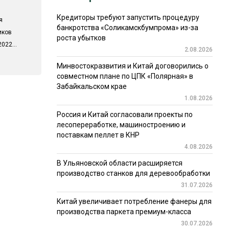
Кредиторы требуют запустить процедуру
я
банкротства «Соликамскбумпрома» из-за
иков
роста убытков
022...
2.08.2026
Минвостокразвития и Китай договорились о
совместном плане по ЦПК «Полярная» в
Забайкальском крае
1.08.2026
Россия и Китай согласовали проекты по
лесопереработке, машиностроению и
поставкам пеллет в КНР
4.08.2026
В Ульяновской области расширяется
производство станков для деревообработки
31.07.2026
Китай увеличивает потребление фанеры для
производства паркета премиум-класса
30.07.2026