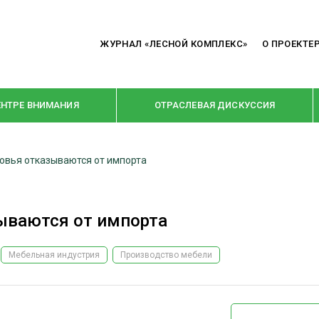
ЖУРНАЛ «ЛЕСНОЙ КОМПЛЕКС»
О ПРОЕКТЕ
ЕНТРЕ ВНИМАНИЯ
ОТРАСЛЕВАЯ ДИСКУССИЯ
вья отказываются от импорта
РУБРИКИ
Я ПЕРЕРАБОТКА
НОВОСТИ
ваются от импорта
Е
КРУПНЫМ ПЛАНОМ
ОЕ ДОМОСТРОЕНИЕ
ВЗГЛЯД ИЗНУТРИ
Мебельная индустрия
Производство мебели
 ПРОИЗВОДСТВО
В ЦЕНТРЕ ВНИМАНИЯ
 ДРЕВЕСИНЫ
ПРЕДПРИЯТИЯ ЛПК