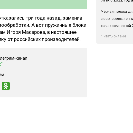
Чёрная полоса дл
отказались три года назад, заменив
лесопромышленн
вообработки. А вот пружинные блоки
началась весной 2
ам Игоря Макарова, в настоящее
Читать онлайн
ку от российских производителей.
елеграм-канал
с"
ей