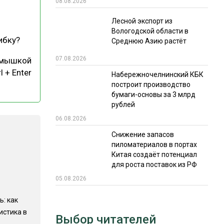
08.08.2026
РЫНКИ СБЫТА
Лесной экспорт из
Вологодской области в
В УСЛОВИЯХ САНКЦИЙ
ибку?
Среднюю Азию растёт
07.08.2026
 мышкой
l + Enter
Набережночелнинский КБК
построит производство
бумаги-основы за 3 млрд
рублей
06.08.2026
ИТОГИ МЕРОПРИЯТИЙ
Снижение запасов
пиломатериалов в портах
Китая создаёт потенциал
для роста поставок из РФ
05.08.2026
ь: как
истика в
Выбор читателей