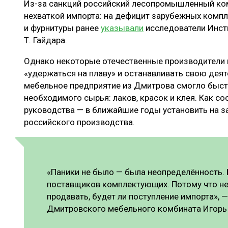
Из-за санкций российский лесопромышленный ком
ЛЕСОВОССТАНОВЛЕНИЕ И ЗАЩИТА
СУШКА ДР
нехваткой импорта: на дефицит зарубежных компл
ЛОГИСТИКА
МЕБЕЛЬНОЕ 
и фурнитуры ранее
указывали
исследователи Инсти
Т. Гайдара.
ПРОИЗВОДСТВО ДРЕВЕСНЫХ ПЛИТ
Однако некоторые отечественные производители 
ЦБП
«удержаться на плаву» и останавливать свою деят
мебельное предприятие из Дмитрова смогло быс
необходимого сырья: лаков, красок и клея. Как с
ЭКСПЕРТНОЕ МНЕНИЕ
руководства — в ближайшие годы установить на 
российского производства.
«Паники не было — была неопределённость. Б
поставщиков комплектующих. Потому что не 
продавать, будет ли поступление импорта», 
Дмитровского мебельного комбината Игорь