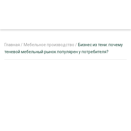
Главная
/
Мебельное производство
/
Бизнес‌ ‌из‌ ‌тени:‌ ‌почему‌
‌теневой‌ ‌мебельный‌ ‌рынок‌ ‌популярен‌ ‌у‌ ‌потребителя?‌ ‌
ЖУРНАЛ «ЛЕСНОЙ КОМПЛЕКС»
О ПРОЕКТЕ
РЕКЛАМОДАТЕЛЯМ
ЛЕСНОЕ ХОЗЯЙСТВО
ЭКСПЕРТНОЕ МНЕНИЕ
ЛЕСОЗАГОТОВКА