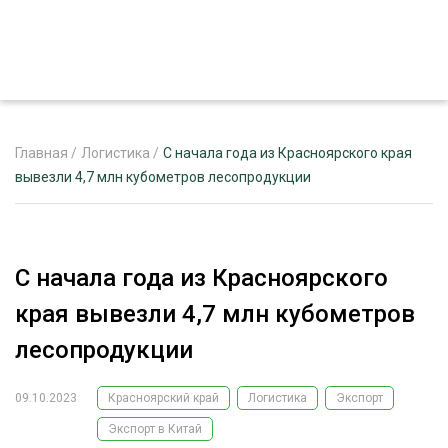
Главная
/
Логистика
/
С начала года из Красноярского края
вывезли 4,7 млн кубометров лесопродукции
ЖУРНАЛ «ЛЕСНОЙ КОМПЛЕКС»
О ПРОЕКТЕ
С начала года из Красноярского
РЕКЛАМОДАТЕЛЯМ
края вывезли 4,7 млн кубометров
лесопродукции
09.10.2023
Красноярский край
Логистика
Экспорт
ЛЕСНОЕ ХОЗЯЙСТВО
ЭКСПЕРТНОЕ МНЕНИЕ
Экспорт в Китай
ЛЕСОЗАГОТОВКА