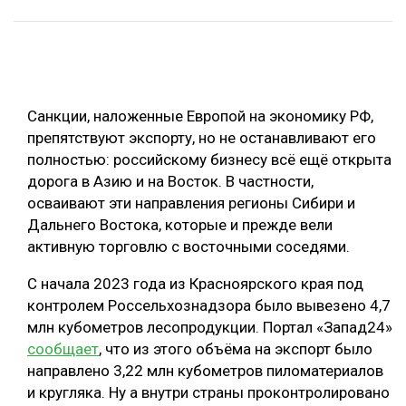
ОБРАБОТКА ДРЕВЕСИНЫ
ЦИФРОВАЯ СРЕДА
РУБРИКИ
БИОЭНЕРГЕТИКА
Санкции, наложенные Европой на экономику РФ,
ТЕМАТИЧЕСКИЕ ПРОЕКТЫ
ЛЕСОВОССТАНОВЛЕНИЕ И ЗАЩИТА
препятствуют экспорту, но не останавливают его
ЛОГИСТИКА
полностью: российскому бизнесу всё ещё открыта
ПОДБОРКИ СТАТЕЙ
дорога в Азию и на Восток. В частности,
ПРОИЗВОДСТВО ДРЕВЕСНЫХ ПЛИТ
осваивают эти направления регионы Сибири и
ЦБП
Дальнего Востока, которые и прежде вели
активную торговлю с восточными соседями.
КОМПЛЕКСНАЯ ПЕРЕРАБОТКА
С начала 2023 года из Красноярского края под
ЛЕСОПИЛЕНИЕ
контролем Россельхознадзора было вывезено 4,7
млн кубометров лесопродукции. Портал «Запад24»
ДЕРЕВЯННОЕ ДОМОСТРОЕНИЕ
сообщает
, что из этого объёма на экспорт было
БЕЗОПАСНОЕ ПРОИЗВОДСТВО
направлено 3,22 млн кубометров пиломатериалов
и кругляка. Ну а внутри страны проконтролировано
СОРТИРОВКА ДРЕВЕСИНЫ