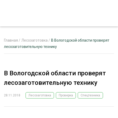
Главная
/
Лесозаготовка
/
В Вологодской области проверят
лесозаготовительную технику
ЖУРНАЛ «ЛЕСНОЙ КОМПЛЕКС»
О ПРОЕКТЕ
В Вологодской области проверят
РЕКЛАМОДАТЕЛЯМ
лесозаготовительную технику
28.11.2018
Лесозаготовка
Проверка
Спецтехника
ЛЕСНОЕ ХОЗЯЙСТВО
ЭКСПЕРТНОЕ МНЕНИЕ
ЛЕСОЗАГОТОВКА