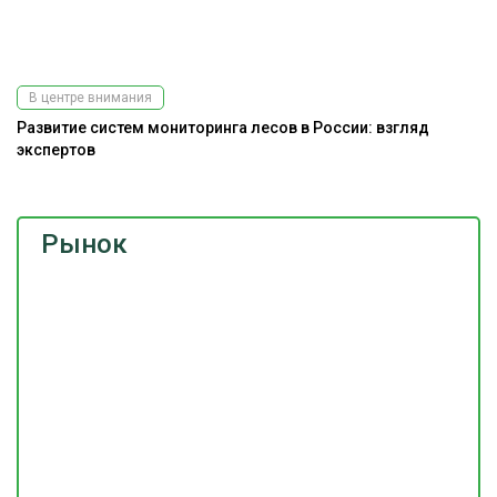
В центре внимания
Развитие систем мониторинга лесов в России: взгляд
На
экспертов
Рынок