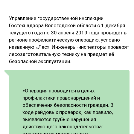
ОБРАБОТКА ДРЕВЕСИНЫ
Управление государственной инспекции
ЦИФРОВАЯ СРЕДА
РУБРИКИ
Гостехнадзора Вологодской области с 1 декабря
БИОЭНЕРГЕТИКА
текущего года по 30 апреля 2019 года проведёт в
ТЕМАТИЧЕСКИЕ ПРОЕКТЫ
регионе профилактическую операцию, условно
ЛЕСОВОССТАНОВЛЕНИЕ И ЗАЩИТА
названную «Лес». Инженеры-инспекторы проверят
ЛОГИСТИКА
лесозаготовительную технику на предмет её
ПОДБОРКИ СТАТЕЙ
безопасной эксплуатации.
ПРОИЗВОДСТВО ДРЕВЕСНЫХ ПЛИТ
ЦБП
КОМПЛЕКСНАЯ ПЕРЕРАБОТКА
«Операция проводится в целях
профилактики правонарушений и
ЛЕСОПИЛЕНИЕ
обеспечения безопасности граждан. В
ДЕРЕВЯННОЕ ДОМОСТРОЕНИЕ
ходе рейдовых проверок, как правило,
выявляются грубые нарушения
БЕЗОПАСНОЕ ПРОИЗВОДСТВО
действующего законодательства:
СОРТИРОВКА ДРЕВЕСИНЫ
отсутствие свидетельства о