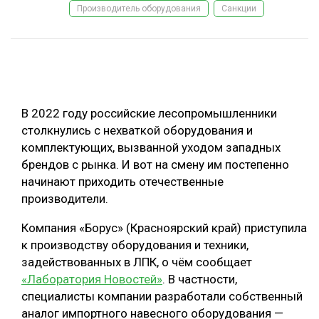
Производитель оборудования
Санкции
ОБРАБОТКА ДРЕВЕСИНЫ
ЦИФРОВАЯ СРЕДА
РУБРИКИ
БИОЭНЕРГЕТИКА
ТЕМАТИЧЕСКИЕ ПРОЕКТЫ
ЛЕСОВОССТАНОВЛЕНИЕ И ЗАЩИТА
В 2022 году российские лесопромышленники
ЛОГИСТИКА
столкнулись с нехваткой оборудования и
ПОДБОРКИ СТАТЕЙ
комплектующих, вызванной уходом западных
ПРОИЗВОДСТВО ДРЕВЕСНЫХ ПЛИТ
брендов с рынка. И вот на смену им постепенно
ЦБП
начинают приходить отечественные
производители.
КОМПЛЕКСНАЯ ПЕРЕРАБОТКА
Компания «Борус» (Красноярский край) приступила
ЛЕСОПИЛЕНИЕ
к производству оборудования и техники,
задействованных в ЛПК, о чём сообщает
ДЕРЕВЯННОЕ ДОМОСТРОЕНИЕ
«Лаборатория Новоcтей»
. В частности,
БЕЗОПАСНОЕ ПРОИЗВОДСТВО
специалисты компании разработали собственный
аналог импортного навесного оборудования —
СОРТИРОВКА ДРЕВЕСИНЫ