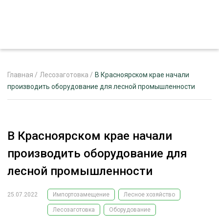
Главная
/
Лесозаготовка
/
В Красноярском крае начали
производить оборудование для лесной промышленности
ЖУРНАЛ «ЛЕСНОЙ КОМПЛЕКС»
О ПРОЕКТЕ
В Красноярском крае начали
РЕКЛАМОДАТЕЛЯМ
производить оборудование для
лесной промышленности
25.07.2022
Импортозамещение
Лесное хозяйство
ЛЕСНОЕ ХОЗЯЙСТВО
ЭКСПЕРТНОЕ МНЕНИЕ
Лесозаготовка
Оборудование
ЛЕСОЗАГОТОВКА