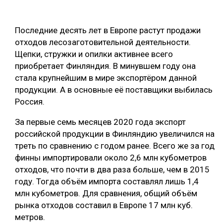
ОБРАБОТКА ДРЕВЕСИНЫ
Последние десять лет в Европе растут продажи
ЦИФРОВАЯ СРЕДА
РУБРИКИ
отходов лесозаготовительной деятельности.
БИОЭНЕРГЕТИКА
Щепки, стружки и опилки активнее всего
ТЕМАТИЧЕСКИЕ ПРОЕКТЫ
приобретает Финляндия. В минувшем году она
ЛЕСОВОССТАНОВЛЕНИЕ И ЗАЩИТА
стала крупнейшим в мире экспортёром данной
ЛОГИСТИКА
продукции. А в основные её поставщики выбилась
ПОДБОРКИ СТАТЕЙ
Россия.
ПРОИЗВОДСТВО ДРЕВЕСНЫХ ПЛИТ
ЦБП
За первые семь месяцев 2020 года экспорт
российской продукции в Финляндию увеличился на
треть по сравнению с годом ранее. Всего же за год
КОМПЛЕКСНАЯ ПЕРЕРАБОТКА
финны импортировали около 2,6 млн кубометров
ЛЕСОПИЛЕНИЕ
отходов, что почти в два раза больше, чем в 2015
году. Тогда объём импорта составлял лишь 1,4
ДЕРЕВЯННОЕ ДОМОСТРОЕНИЕ
млн кубометров. Для сравнения, общий объём
БЕЗОПАСНОЕ ПРОИЗВОДСТВО
рынка отходов составил в Европе 17 млн куб.
метров.
СОРТИРОВКА ДРЕВЕСИНЫ