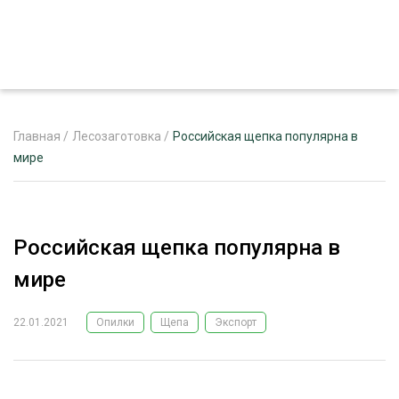
Главная
/
Лесозаготовка
/
Российская щепка популярна в
мире
ЖУРНАЛ «ЛЕСНОЙ КОМПЛЕКС»
О ПРОЕКТЕ
Российская щепка популярна в
РЕКЛАМОДАТЕЛЯМ
мире
22.01.2021
Опилки
Щепа
Экспорт
ЛЕСНОЕ ХОЗЯЙСТВО
ЭКСПЕРТНОЕ МНЕНИЕ
ЛЕСОЗАГОТОВКА