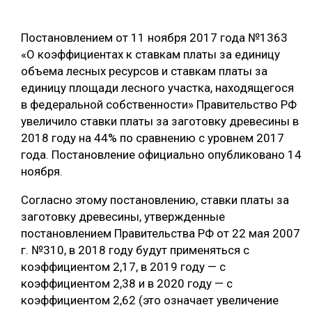
ОБРАБОТКА ДРЕВЕСИНЫ
Постановлением от 11 ноября 2017 года №1363
ЦИФРОВАЯ СРЕДА
РУБРИКИ
«О коэффициентах к ставкам платы за единицу
БИОЭНЕРГЕТИКА
объема лесных ресурсов и ставкам платы за
единицу площади лесного участка, находящегося
ТЕМАТИЧЕСКИЕ ПРОЕКТЫ
ЛЕСОВОССТАНОВЛЕНИЕ И ЗАЩИТА
в федеральной собственности» Правительство РФ
ЛОГИСТИКА
увеличило ставки платы за заготовку древесины в
ПОДБОРКИ СТАТЕЙ
2018 году на 44% по сравнению с уровнем 2017
ПРОИЗВОДСТВО ДРЕВЕСНЫХ ПЛИТ
года. Постановление официально опубликовано 14
ЦБП
ноября.
Согласно этому постановлению, ставки платы за
КОМПЛЕКСНАЯ ПЕРЕРАБОТКА
заготовку древесины, утвержденные
постановлением Правительства РФ от 22 мая 2007
ЛЕСОПИЛЕНИЕ
г. №310, в 2018 году будут применяться с
ДЕРЕВЯННОЕ ДОМОСТРОЕНИЕ
коэффициентом 2,17, в 2019 году — с
коэффициентом 2,38 и в 2020 году — с
БЕЗОПАСНОЕ ПРОИЗВОДСТВО
коэффициентом 2,62 (это означает увеличение
СОРТИРОВКА ДРЕВЕСИНЫ