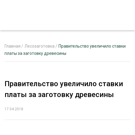
Главная
/
Лесозаготовка
/
Правительство увеличило ставки
платы за заготовку древесины
ЖУРНАЛ «ЛЕСНОЙ КОМПЛЕКС»
О ПРОЕКТЕ
Правительство увеличило ставки
РЕКЛАМОДАТЕЛЯМ
платы за заготовку древесины
17.04.2018
ЛЕСНОЕ ХОЗЯЙСТВО
ЭКСПЕРТНОЕ МНЕНИЕ
ЛЕСОЗАГОТОВКА