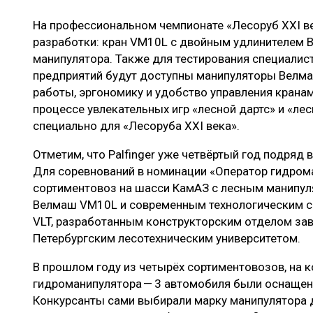
ЛЕСОВОССТАНОВЛЕНИЕ И ЗАЩИТА
СУШКА ДР
На профессиональном чемпионате «Лесоруб XXI ве
ЛОГИСТИКА
МЕБЕЛЬНОЕ 
разработки: кран VM10L с двойным удлинителем 
манипулятора. Также для тестирования специалис
ПРОИЗВОДСТВО ДРЕВЕСНЫХ ПЛИТ
предприятий будут доступны манипуляторы Велм
ЦБП
работы, эргономику и удобство управления крана
процессе увлекательных игр «лесной дартс» и «ле
специально для «Лесоруба XXI века».
ЭКСПЕРТНОЕ МНЕНИЕ
Отметим, что Palfinger уже четвёртый год подряд
Для соревнований в номинации «Оператор гидром
сортиментовоз на шасси КамАЗ с лесным манипул
Велмаш VM10L и современным технологическим 
VLT, разработанным конструкторским отделом за
Петербургским лесотехническим университетом.
В прошлом году из четырёх сортиментовозов, на 
гидроманипулятора — 3 автомобиля были оснащены
Конкурсанты сами выбирали марку манипулятора д