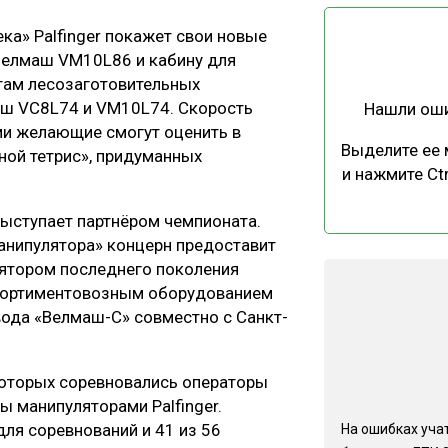
ЕВЕСИНЫ
РЫНОК
ка» Palfinger покажет свои новые
ПРОИЗВОДСТВО
ТЕХНОЛОГИИ
Велмаш VM10L86 и кабину для
там лесозаготовительных
ОТРАСЛЕВАЯ ДИСКУССИЯ
аш VC8L74 и VM10L74. Скорость
Нашли ош
ми желающие смогут оценить в
Выделите ее
сной тетрис», придуманных
и нажмите Ctr
 выступает партнёром чемпионата.
КАЛЕНДАРЬ ВЫСТАВОК
анипулятора» концерн предоставит
ятором последнего поколения
сортиментовозным оборудованием
вода «Велмаш-С» совместно с Санкт-
которых соревновались операторы
 манипуляторами Palfinger.
ля соревнований и 41 из 56
На ошибках учат