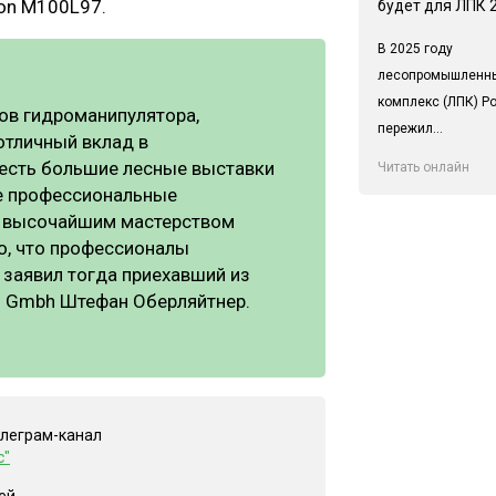
lon M100L97.
будет для ЛПК 
В 2025 году
лесопромышленн
комплекс (ЛПК) Р
ов гидроманипулятора,
пережил...
отличный вклад в
 есть большие лесные выставки
Читать онлайн
ные профессиональные
ён высочайшим мастерством
о, что профессионалы
 заявил тогда приехавший из
an Gmbh Штефан Оберляйтнер.
елеграм-канал
с"