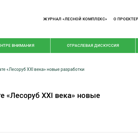
ЖУРНАЛ «ЛЕСНОЙ КОМПЛЕКС»
О ПРОЕКТЕ
ЕНТРЕ ВНИМАНИЯ
ОТРАСЛЕВАЯ ДИСКУССИЯ
ате «Лесоруб XXI века» новые разработки
РУБРИКИ
Я ПЕРЕРАБОТКА
НОВОСТИ
те «Лесоруб XXI века» новые
Е
КРУПНЫМ ПЛАНОМ
ОЕ ДОМОСТРОЕНИЕ
ВЗГЛЯД ИЗНУТРИ
 ПРОИЗВОДСТВО
В ЦЕНТРЕ ВНИМАНИЯ
 ДРЕВЕСИНЫ
ПРЕДПРИЯТИЯ ЛПК