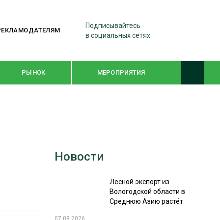
Подписывайтесь
РЕКЛАМОДАТЕЛЯМ
в социальных сетях
РЫНОК
МЕРОПРИЯТИЯ
ТЕМАТИЧЕСКИЕ ПРОЕКТЫ
ЛЕСДРЕВМАШ 2022
Новости
WOODEX-2021
Лесной экспорт из
ПОДБОРКИ СТАТЕЙ
Вологодской области в
Среднюю Азию растёт
СУШКА ДРЕВЕСИНЫ
07.08.2026