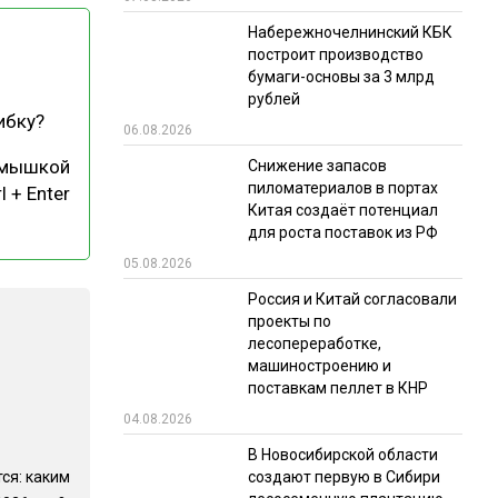
Набережночелнинский КБК
РЫНКИ СБЫТА
построит производство
В УСЛОВИЯХ САНКЦИЙ
бумаги-основы за 3 млрд
рублей
ибку?
06.08.2026
 мышкой
Снижение запасов
пиломатериалов в портах
l + Enter
Китая создаёт потенциал
для роста поставок из РФ
05.08.2026
ИТОГИ МЕРОПРИЯТИЙ
Россия и Китай согласовали
проекты по
лесопереработке,
машиностроению и
поставкам пеллет в КНР
04.08.2026
В Новосибирской области
ся: каким
создают первую в Сибири