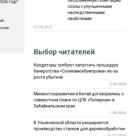
лесосеменную плантацию
2026 год?
сосны с улучшенными
наследственными
свойствами
ый
03.08.2026
оссии
Выбор читателей
Кредиторы требуют запустить процедуру
банкротства «Соликамскбумпрома» из-за
роста убытков
2.08.2026
Минвостокразвития и Китай договорились о
совместном плане по ЦПК «Полярная» в
Забайкальском крае
1.08.2026
В Ульяновской области расширяется
производство станков для деревообработки
31.07.2026