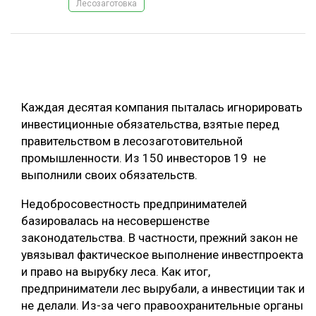
Лесозаготовка
ОБРАБОТКА ДРЕВЕСИНЫ
ЦИФРОВАЯ СРЕДА
РУБРИКИ
БИОЭНЕРГЕТИКА
ТЕМАТИЧЕСКИЕ ПРОЕКТЫ
ЛЕСОВОССТАНОВЛЕНИЕ И ЗАЩИТА
Каждая десятая компания пыталась игнорировать
ЛОГИСТИКА
инвестиционные обязательства, взятые перед
ПОДБОРКИ СТАТЕЙ
правительством в лесозаготовительной
ПРОИЗВОДСТВО ДРЕВЕСНЫХ ПЛИТ
промышленности. Из 150 инвесторов 19 не
ЦБП
выполнили своих обязательств.
Недобросовестность предпринимателей
КОМПЛЕКСНАЯ ПЕРЕРАБОТКА
базировалась на несовершенстве
ЛЕСОПИЛЕНИЕ
законодательства. В частности, прежний закон не
увязывал фактическое выполнение инвестпроекта
ДЕРЕВЯННОЕ ДОМОСТРОЕНИЕ
и право на вырубку леса. Как итог,
БЕЗОПАСНОЕ ПРОИЗВОДСТВО
предприниматели лес вырубали, а инвестиции так и
не делали. Из-за чего правоохранительные органы
СОРТИРОВКА ДРЕВЕСИНЫ