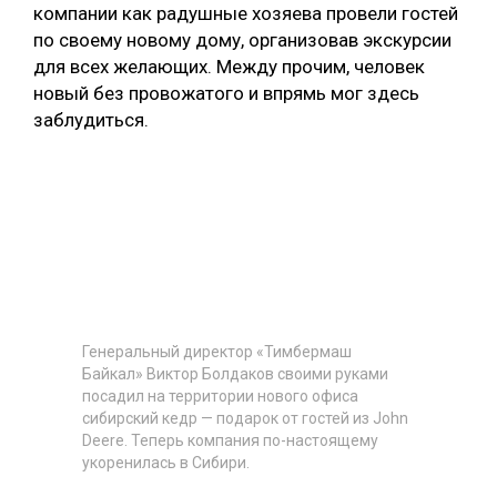
компании как радушные хозяева провели гостей
по своему новому дому, организовав экскурсии
для всех желающих. Между прочим, человек
новый без провожатого и впрямь мог здесь
заблудиться.
Генеральный директор «Тимбермаш
Байкал» Виктор Болдаков своими руками
посадил на территории нового офиса
сибирский кедр — подарок от гостей из John
Deere. Теперь компания по-настоящему
укоренилась в Сибири.