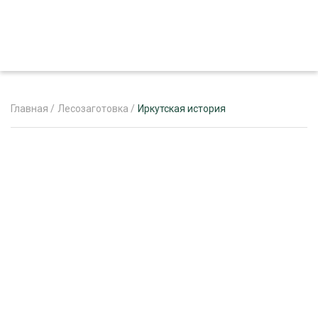
Главная
/
Лесозаготовка
/
Иркутская история
ЖУРНАЛ «ЛЕСНОЙ КОМПЛЕКС»
О ПРОЕКТЕ
РЕКЛАМОДАТЕЛЯМ
ЛЕСНОЕ ХОЗЯЙСТВО
ЭКСПЕРТНОЕ МНЕНИЕ
ЛЕСОЗАГОТОВКА