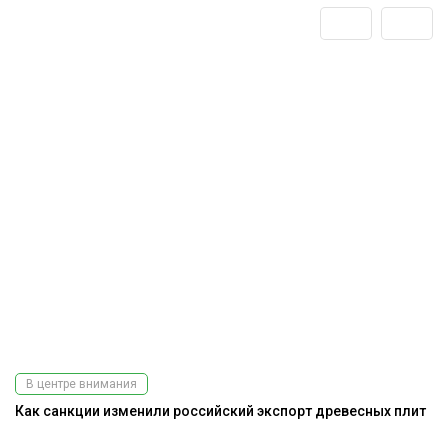
В центре внимания
Как санкции изменили российский экспорт древесных плит
До
г