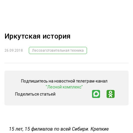
ОБРАБОТКА ДРЕВЕСИНЫ
ЦИФРОВАЯ СРЕДА
РУБРИКИ
БИОЭНЕРГЕТИКА
Иркутская история
ТЕМАТИЧЕСКИЕ ПРОЕКТЫ
ЛЕСОВОССТАНОВЛЕНИЕ И ЗАЩИТА
ЛОГИСТИКА
26.09.2018
Лесозаготовительная техника
ПОДБОРКИ СТАТЕЙ
ПРОИЗВОДСТВО ДРЕВЕСНЫХ ПЛИТ
ЦБП
Подпишитесь на новостной телеграм-канал
"Лесной комплекс"
КОМПЛЕКСНАЯ ПЕРЕРАБОТКА
Поделиться статьей
ЛЕСОПИЛЕНИЕ
ДЕРЕВЯННОЕ ДОМОСТРОЕНИЕ
БЕЗОПАСНОЕ ПРОИЗВОДСТВО
15 лет, 15 филиалов по всей Сибири. Крепкие
СОРТИРОВКА ДРЕВЕСИНЫ