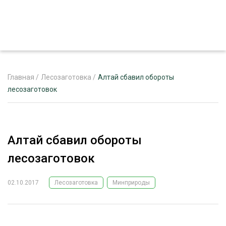
Главная
/
Лесозаготовка
/
Алтай сбавил обороты
лесозаготовок
ЖУРНАЛ «ЛЕСНОЙ КОМПЛЕКС»
О ПРОЕКТЕ
Алтай сбавил обороты
РЕКЛАМОДАТЕЛЯМ
лесозаготовок
02.10.2017
Лесозаготовка
Минприроды
ЛЕСНОЕ ХОЗЯЙСТВО
ЭКСПЕРТНОЕ МНЕНИЕ
ЛЕСОЗАГОТОВКА