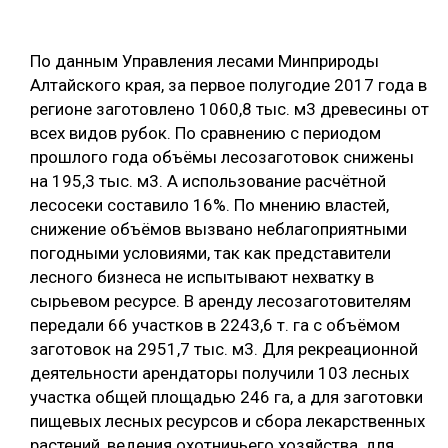
ОБРАБОТКА ДРЕВЕСИНЫ
По данным Управления лесами Минприроды
ЦИФРОВАЯ СРЕДА
РУБРИКИ
Алтайского края, за первое полугодие 2017 года в
БИОЭНЕРГЕТИКА
регионе заготовлено 1060,8 тыс. м3 древесины от
ТЕМАТИЧЕСКИЕ ПРОЕКТЫ
всех видов рубок. По сравнению с периодом
ЛЕСОВОССТАНОВЛЕНИЕ И ЗАЩИТА
прошлого года объёмы лесозаготовок снижены
ЛОГИСТИКА
на 195,3 тыс. м3. А использование расчётной
ПОДБОРКИ СТАТЕЙ
лесосеки составило 16%. По мнению властей,
ПРОИЗВОДСТВО ДРЕВЕСНЫХ ПЛИТ
снижение объёмов вызвано неблагоприятными
ЦБП
погодными условиями, так как представители
лесного бизнеса не испытывают нехватку в
КОМПЛЕКСНАЯ ПЕРЕРАБОТКА
сырьевом ресурсе. В аренду лесозаготовителям
передали 66 участков в 2243,6 т. га с объёмом
ЛЕСОПИЛЕНИЕ
заготовок на 2951,7 тыс. м3. Для рекреационной
ДЕРЕВЯННОЕ ДОМОСТРОЕНИЕ
деятельности арендаторы получили 103 лесных
участка общей площадью 246 га, а для заготовки
БЕЗОПАСНОЕ ПРОИЗВОДСТВО
пищевых лесных ресурсов и сбора лекарственных
СОРТИРОВКА ДРЕВЕСИНЫ
растений, ведения охотничьего хозяйства, для