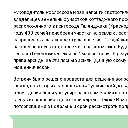
ЛЕСОВОССТАНОВЛЕНИЕ И ЗАЩИТА
СУШКА ДР
Руководитель Рослесхоза Иван Валентик встретил
ЛОГИСТИКА
МЕБЕЛЬНОЕ 
владельцев земельных участков коттеджного пос
ПРОИЗВОДСТВО ДРЕВЕСНЫХ ПЛИТ
расположенного в пригороде Геленджика (Краснод
году 400 семей приобрели участки на землях лесо
ЦБП
запрещено капитальное строительство. Людей увер
населённых пунктов, после чего на них можно буде
генплан Геленджика так и не были внесены. В рез
ЭКСПЕРТНОЕ МНЕНИЕ
права аренды на эти лесные земли. Данную схему
мошеннической.
Встречу было решено провести для решения вопро
фонда, на которых расположен «Пушкинский дол», 
обсуждения были урегулированы замечания к пос
статус исполнения «дорожной карты». Также Иван
потерпевшими в недельный срок рассмотреть воп