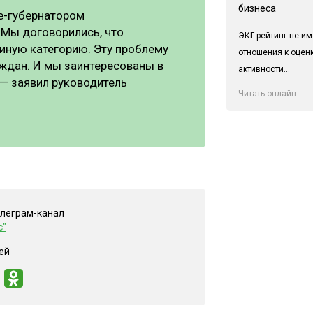
бизнеса
це-губернатором
 Мы договорились, что
ЭКГ-рейтинг не им
 иную категорию. Эту проблему
отношения к оцен
ждан. И мы заинтересованы в
активности...
 — заявил руководитель
Читать онлайн
елеграм-канал
с"
ей