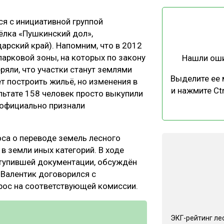
ЕВЕСИНЫ
РЫНОК
ся с инициативной группой
ПРОИЗВОДСТВО
ТЕХНОЛОГИИ
ёлка «Пушкинский дол»,
ОТРАСЛЕВАЯ ДИСКУССИЯ
арский край). Напомним, что в 2012
парковой зоны, на которых по закону
Нашли ош
яли, что участки станут землями
Выделите ее
т построить жильё, но изменения в
и нажмите Ctr
ультате 158 человек просто выкупили
 официально признали
КАЛЕНДАРЬ ВЫСТАВОК
са о переводе земель лесного
в земли иных категорий. В ходе
тупившей документации, обсуждён
 Валентик договорился с
рос на соответствующей комиссии.
ЭКГ-рейтинг ле