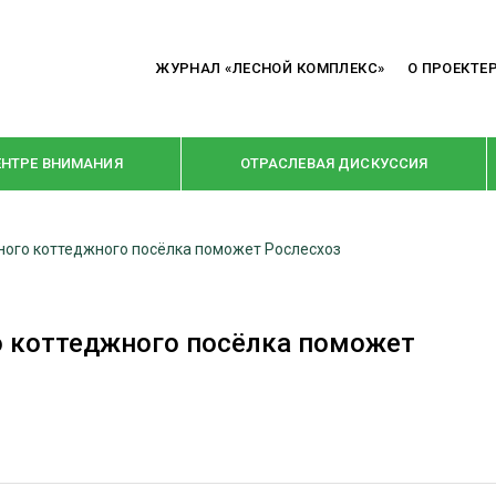
ЖУРНАЛ «ЛЕСНОЙ КОМПЛЕКС»
О ПРОЕКТЕ
ЕНТРЕ ВНИМАНИЯ
ОТРАСЛЕВАЯ ДИСКУССИЯ
ного коттеджного посёлка поможет Рослесхоз
РУБРИКИ
Я ПЕРЕРАБОТКА
НОВОСТИ
о коттеджного посёлка поможет
Е
КРУПНЫМ ПЛАНОМ
ОЕ ДОМОСТРОЕНИЕ
ВЗГЛЯД ИЗНУТРИ
 ПРОИЗВОДСТВО
В ЦЕНТРЕ ВНИМАНИЯ
 ДРЕВЕСИНЫ
ПРЕДПРИЯТИЯ ЛПК