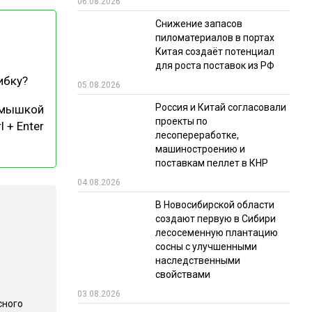
06.08.2026
РЫНКИ СБЫТА
Снижение запасов
пиломатериалов в портах
В УСЛОВИЯХ САНКЦИЙ
Китая создаёт потенциал
для роста поставок из РФ
ибку?
05.08.2026
Россия и Китай согласовали
 мышкой
проекты по
l + Enter
лесопереработке,
машиностроению и
поставкам пеллет в КНР
ИТОГИ МЕРОПРИЯТИЙ
04.08.2026
В Новосибирской области
создают первую в Сибири
лесосеменную плантацию
сосны с улучшенными
наследственными
свойствами
03.08.2026
сного