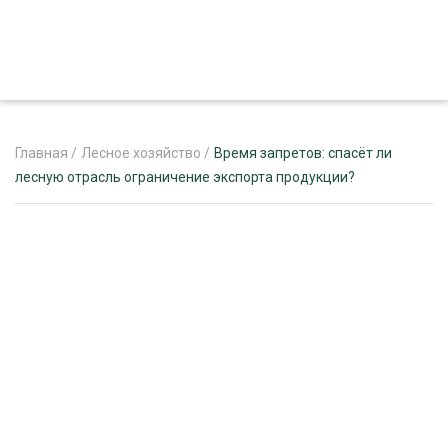
Главная
/
Лесное хозяйство
/
Время‌ ‌запретов:‌ ‌спасёт‌ ‌ли‌
‌лесную‌ ‌отрасль‌ ‌ограничение‌ ‌экспорта‌ ‌продукции?
ЖУРНАЛ «ЛЕСНОЙ КОМПЛЕКС»
О ПРОЕКТЕ
РЕКЛАМОДАТЕЛЯМ
ЛЕСНОЕ ХОЗЯЙСТВО
ЭКСПЕРТНОЕ МНЕНИЕ
ЛЕСОЗАГОТОВКА