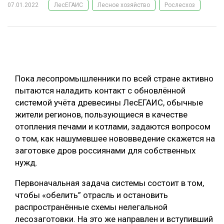
07.01.2022
ЛесЕГАИС
Лесное хозяйство
Рослесхоз
ОБРАБОТКА ДРЕВЕСИНЫ
ЦИФРОВАЯ СРЕДА
РУБРИКИ
БИОЭНЕРГЕТИКА
ТЕМАТИЧЕСКИЕ ПРОЕКТЫ
ЛЕСОВОССТАНОВЛЕНИЕ И ЗАЩИТА
Пока лесопромышленники по всей стране активно
ЛОГИСТИКА
пытаются наладить контакт с обновлённой
ПОДБОРКИ СТАТЕЙ
системой учёта древесины ЛесЕГАИС, обычные
ПРОИЗВОДСТВО ДРЕВЕСНЫХ ПЛИТ
жители регионов, пользующиеся в качестве
ЦБП
отопления печами и котлами, задаются вопросом
о том, как нашумевшее нововведение скажется на
КОМПЛЕКСНАЯ ПЕРЕРАБОТКА
заготовке дров россиянами для собственных
нужд.
ЛЕСОПИЛЕНИЕ
Первоначальная задача системы состоит в том,
ДЕРЕВЯННОЕ ДОМОСТРОЕНИЕ
чтобы «обелить” отрасль и остановить
БЕЗОПАСНОЕ ПРОИЗВОДСТВО
распространённые схемы нелегальной
лесозаготовки. На это же направлен и вступивший
СОРТИРОВКА ДРЕВЕСИНЫ