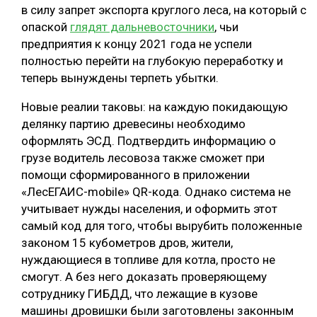
в силу запрет экспорта круглого леса, на который с
СУШКА ДРЕВЕСИНЫ
опаской
глядят дальневосточники
, чьи
предприятия к концу 2021 года не успели
МЕБЕЛЬНОЕ ПРОИЗВОДСТВО
полностью перейти на глубокую переработку и
теперь вынуждены терпеть убытки.
Новые реалии таковы: на каждую покидающую
делянку партию древесины необходимо
оформлять ЭСД. Подтвердить информацию о
грузе водитель лесовоза также сможет при
помощи сформированного в приложении
«ЛесЕГАИС-mobile» QR-кода. Однако система не
учитывает нужды населения, и оформить этот
самый код для того, чтобы вырубить положенные
законом 15 кубометров дров, жители,
нуждающиеся в топливе для котла, просто не
смогут. А без него доказать проверяющему
сотруднику ГИБДД, что лежащие в кузове
машины дровишки были заготовлены законным